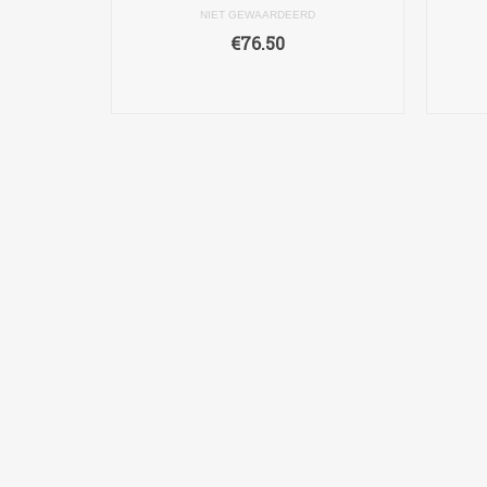
NIET GEWAARDEERD
€
76.50
TOEVOEGEN AAN
WINKELWAGEN