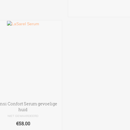
TOEVOEGEN AAN
WINKELWAGEN
ensi Confort Serum gevoelige
huid
NIET GEWAARDEERD
€
58.00