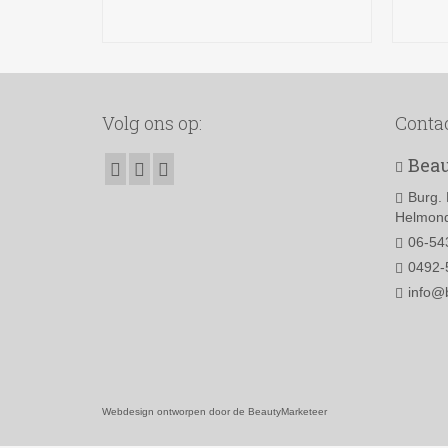
TOEVOEGEN AAN
WINKELWAGEN
Volg ons op:
Conta
Beau
Burg. 
Helmond
06-54
0492-
info@
Webdesign ontworpen door de BeautyMarketeer