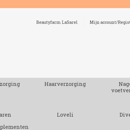
Beautyfarm LaSarel
Mijn account/Regis
zorging
Haarverzorging
Nage
voetve
aren
Loveli
Div
pplementen