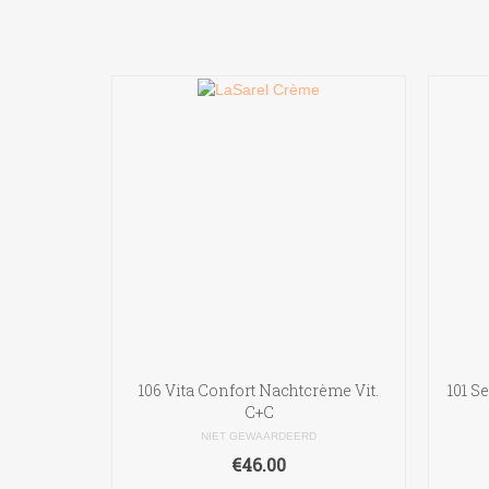
106 Vita Confort Nachtcrème Vit.
101 S
C+C
NIET GEWAARDEERD
€
46.00