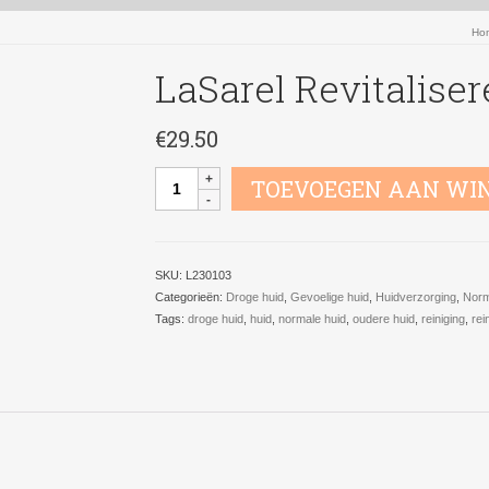
Ho
LaSarel Revitalise
€
29.50
LaSarel
TOEVOEGEN AAN WI
Revitaliserende
Lotion
aantal
SKU:
L230103
Categorieën:
Droge huid
,
Gevoelige huid
,
Huidverzorging
,
Norm
Tags:
droge huid
,
huid
,
normale huid
,
oudere huid
,
reiniging
,
rei