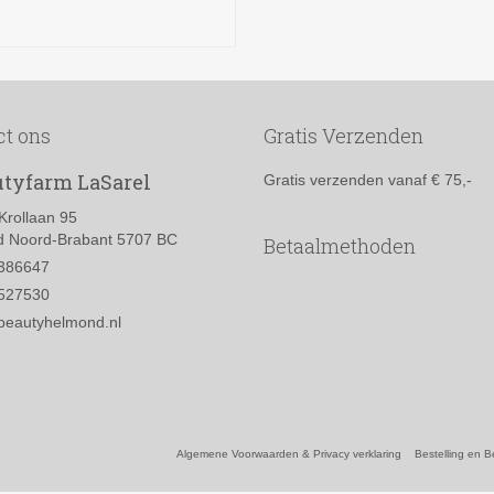
TOEVOEGEN AAN
WINKELWAGEN
ct ons
Gratis Verzenden
tyfarm LaSarel
Gratis verzenden vanaf € 75,-
Krollaan 95
 Noord-Brabant 5707 BC
Betaalmethoden
386647
527530
beautyhelmond.nl
Algemene Voorwaarden & Privacy verklaring
Bestelling en B