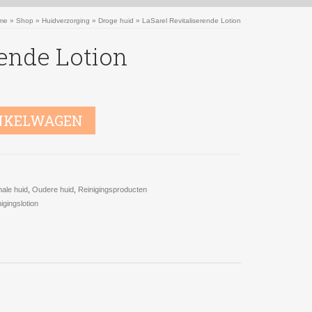
me
»
Shop
»
Huidverzorging
»
Droge huid
»
LaSarel Revitaliserende Lotion
rende Lotion
NKELWAGEN
ale huid
,
Oudere huid
,
Reinigingsproducten
nigingslotion