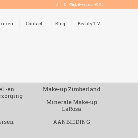
Winkelwagen
-
€
0.00
treren
Contact
Blog
Beauty T.V.
l -en
Make-up Zimberland
rzorging
Minerale Make-up
LaRosa
ersen
AANBIEDING