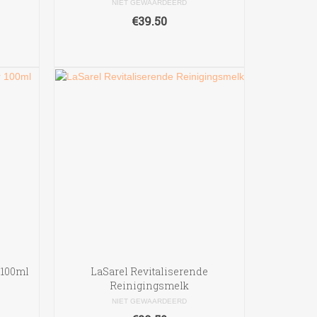
NIET GEWAARDEERD
€
39.50
TOEVOEGEN AAN
WINKELWAGEN
 100ml
LaSarel Revitaliserende
Reinigingsmelk
NIET GEWAARDEERD