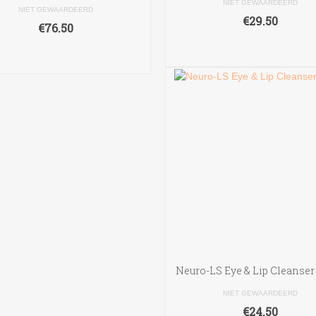
NIET GEWAARDEERD
NIET GEWAARDEERD
€
29.50
€
76.50
TOEVOEGEN AAN
TOEVOEGEN AAN
WINKELWAGEN
WINKELWAGEN
Neuro-LS Eye & Lip Cleanser
NIET GEWAARDEERD
€
24.50