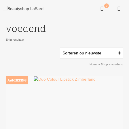
0
voedend
Enig resultaat
Home
»
Shop
»
voedend
AANBIEDING