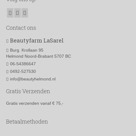
Deze
optie
kan
gekozen
worden
Contact ons
op
de
Beautyfarm LaSarel
productpagina
Burg. Krollaan 95
Helmond Noord-Brabant 5707 BC
06-54386647
0492-527530
info@beautyhelmond.nl
Gratis Verzenden
Gratis verzenden vanaf € 75,-
Betaalmethoden