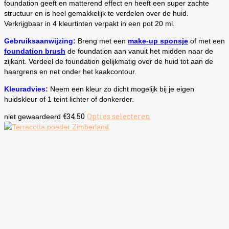
foundation geeft en matterend effect en heeft een super zachte
structuur en is heel gemakkelijk te verdelen over de huid.
Verkrijgbaar in 4 kleurtinten verpakt in een pot 20 ml.
Gebruiksaanwijzing:
Breng met een
make-up sponsje
of met een
foundation brush
de foundation aan vanuit het midden naar de
zijkant. Verdeel de foundation gelijkmatig over de huid tot aan de
haargrens en net onder het kaakcontour.
Kleuradvies:
Neem een kleur zo dicht mogelijk bij je eigen
huidskleur of 1 teint lichter of donkerder.
€
34.50
Opties selecteren
Dit
niet gewaardeerd
product
heeft
meerdere
variaties.
Deze
optie
kan
gekozen
worden
op
de