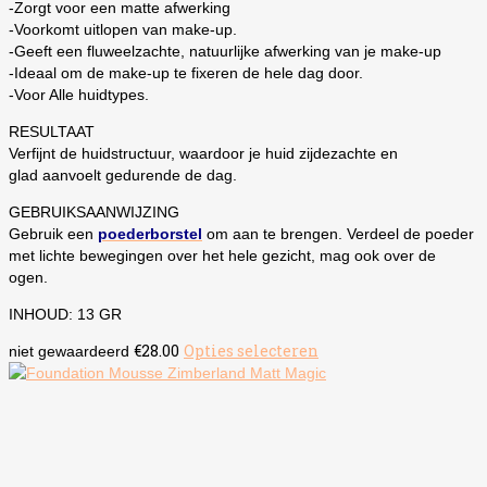
-Zorgt voor een matte afwerking
-Voorkomt uitlopen van make-up.
-Geeft een fluweelzachte, natuurlijke afwerking van je make-up
-Ideaal om de make-up te fixeren de hele dag door.
-Voor Alle huidtypes.
RESULTAAT
Verfijnt de huidstructuur, waardoor je huid zijdezachte en
glad aanvoelt gedurende de dag.
GEBRUIKSAANWIJZING
Gebruik een
poederborstel
om aan te brengen. Verdeel de poeder
met lichte bewegingen over het hele gezicht, mag ook over de
ogen.
INHOUD: 13 GR
€
28.00
Opties selecteren
Dit
niet gewaardeerd
product
heeft
meerdere
variaties.
Deze
optie