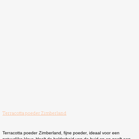
productpagina
Terracotta poeder Zimberland
Terracotta poeder Zimberland, fijne poeder, ideaal voor een