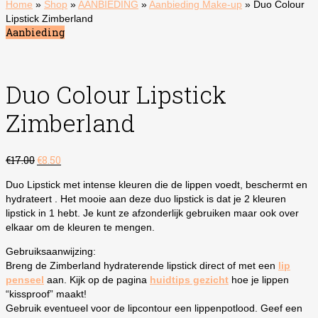
Home
»
Shop
»
AANBIEDING
»
Aanbieding Make-up
»
Duo Colour
Lipstick Zimberland
Aanbieding
Duo Colour Lipstick
Zimberland
Oorspronkelijke
Huidige
€
17.00
€
8.50
prijs
prijs
Duo Lipstick met intense kleuren die de lippen voedt, beschermt en
was:
is:
hydrateert . Het mooie aan deze duo lipstick is dat je 2 kleuren
€17.00.
€8.50.
lipstick in 1 hebt. Je kunt ze afzonderlijk gebruiken maar ook over
elkaar om de kleuren te mengen.
Gebruiksaanwijzing:
Breng de Zimberland hydraterende lipstick direct of met een
lip
penseel
aan. Kijk op de pagina
huidtips gezicht
hoe je lippen
“kissproof” maakt!
Gebruik eventueel voor de lipcontour een lippenpotlood. Geef een