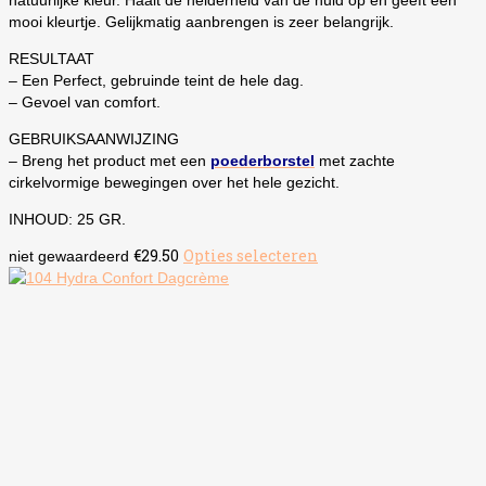
natuurlijke kleur. Haalt de helderheid van de huid op en geeft een
mooi kleurtje. Gelijkmatig aanbrengen is zeer belangrijk.
RESULTAAT
– Een Perfect, gebruinde teint de hele dag.
– Gevoel van comfort.
GEBRUIKSAANWIJZING
– Breng het product met een
poederborstel
met zachte
cirkelvormige bewegingen over het hele gezicht.
INHOUD: 25 GR.
€
29.50
Opties selecteren
Dit
niet gewaardeerd
product
heeft
meerdere
variaties.
Deze
optie
kan
gekozen
worden
op