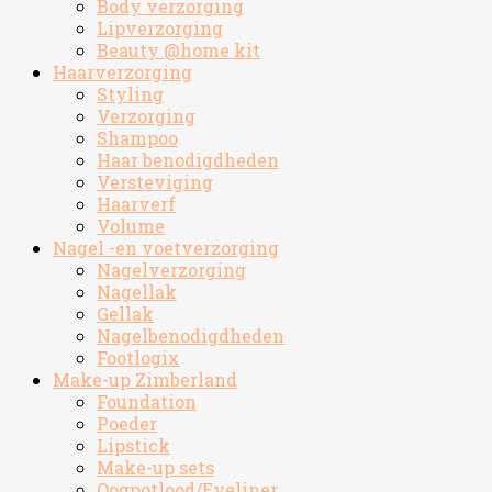
Body verzorging
Lipverzorging
Beauty @home kit
Haarverzorging
Styling
Verzorging
Shampoo
Haar benodigdheden
Versteviging
Haarverf
Volume
Nagel -en voetverzorging
Nagelverzorging
Nagellak
Gellak
Nagelbenodigdheden
Footlogix
Make-up Zimberland
Foundation
Poeder
Lipstick
Make-up sets
Oogpotlood/Eyeliner