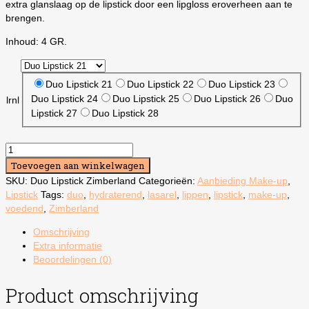
extra glanslaag op de lipstick door een lipgloss eroverheen aan te
brengen.
Inhoud: 4 GR.
Duo Lipstick 21
Duo Lipstick 22
Duo Lipstick 23
Duo Lipstick 24
Duo Lipstick 25
Duo Lipstick 26
Duo
lrnl
Lipstick 27
Duo Lipstick 28
Duo
Colour
Toevoegen aan winkelwagen
Lipstick
SKU:
Duo Lipstick Zimberland
Categorieën:
Aanbieding Make-up
,
Zimberland
Lipstick
Tags:
duo
,
hydraterend
,
lasarel
,
lippen
,
lipstick
,
make-up
,
aantal
voedend
,
Zimberland
Omschrijving
Extra informatie
Beoordelingen (0)
Product omschrijving