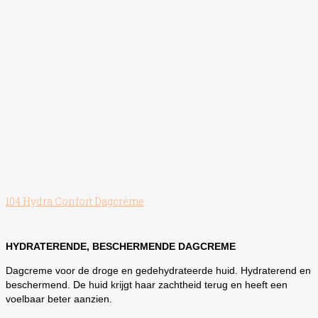
de
productpagina
104 Hydra Confort Dagcrème
HYDRATERENDE, BESCHERMENDE DAGCREME
Dagcreme voor de droge en gedehydrateerde huid. Hydraterend en
beschermend. De huid krijgt haar zachtheid terug en heeft een
voelbaar beter aanzien.