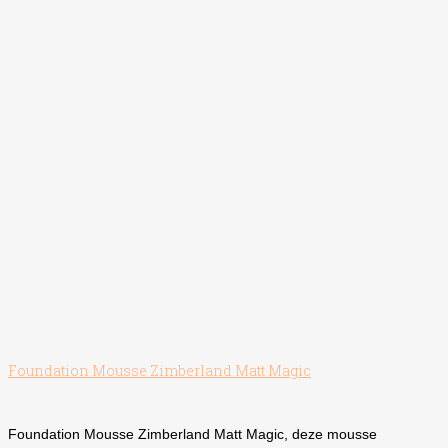
kan
gekozen
worden
op
de
productpagina
Foundation Mousse Zimberland Matt Magic
Foundation Mousse Zimberland Matt Magic, deze mousse