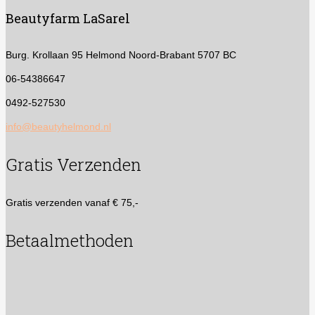
gekozen
Beautyfarm LaSarel
worden
op
de
Burg. Krollaan 95
Helmond Noord-Brabant 5707 BC
productpagina
06-54386647
0492-527530
info@beautyhelmond.nl
Gratis Verzenden
Gratis verzenden vanaf € 75,-
Betaalmethoden