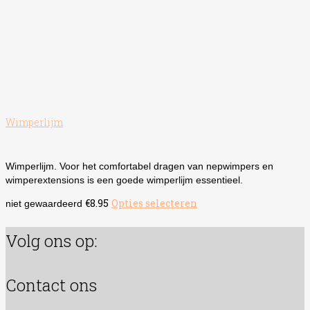
Wimperlijm
Wimperlijm. Voor het comfortabel dragen van nepwimpers en
wimperextensions is een goede wimperlijm essentieel.
€
8.95
Opties selecteren
Dit
niet gewaardeerd
product
heeft
Volg ons op:
meerdere
variaties.
Deze
Contact ons
optie
kan