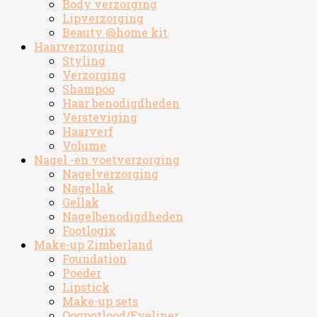
Body verzorging
Lipverzorging
Beauty @home kit
Haarverzorging
Styling
Verzorging
Shampoo
Haar benodigdheden
Versteviging
Haarverf
Volume
Nagel -en voetverzorging
Nagelverzorging
Nagellak
Gellak
Nagelbenodigdheden
Footlogix
Make-up Zimberland
Foundation
Poeder
Lipstick
Make-up sets
Oogpotlood/Eyeliner