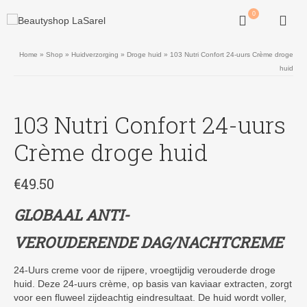
0
Home
»
Shop
»
Huidverzorging
»
Droge huid
»
103 Nutri Confort 24-uurs Crème droge
huid
103 Nutri Confort 24-uurs
Crème droge huid
€
49.50
GLOBAAL ANTI-
VEROUDERENDE
DAG/NACHTCREME
24-Uurs creme voor de rijpere, vroegtijdig verouderde droge
huid. Deze 24-uurs crème, op basis van kaviaar extracten, zorgt
voor een fluweel zijdeachtig eindresultaat. De huid wordt voller,