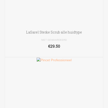
LaSarel Sterke Scrub alle huidtype
NIET GEWAARDEERD
€
29.50
TOEVOEGEN AAN WINKELWAGEN