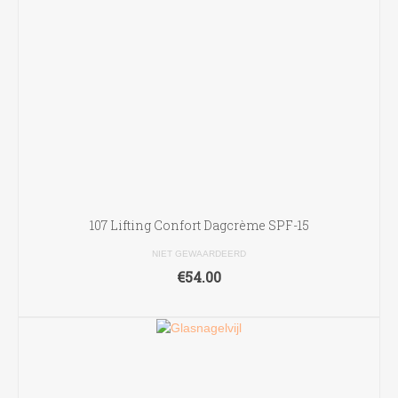
worden
op
de
productpagina
107 Lifting Confort Dagcrème SPF-15
NIET GEWAARDEERD
€
54.00
TOEVOEGEN AAN WINKELWAGEN