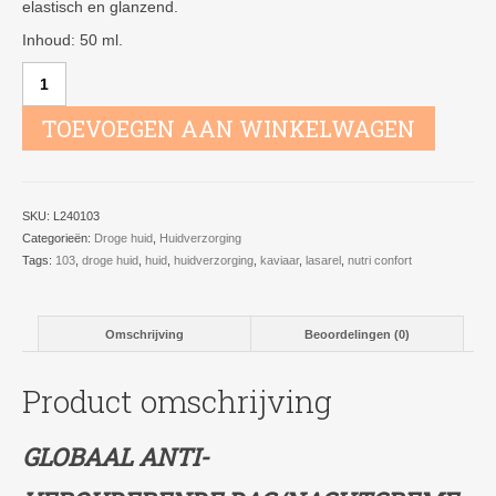
elastisch en glanzend.
Inhoud: 50 ml.
103
Nutri
Confort
TOEVOEGEN AAN WINKELWAGEN
24-
uurs
Crème
droge
SKU:
L240103
huid
Categorieën:
Droge huid
,
Huidverzorging
aantal
Tags:
103
,
droge huid
,
huid
,
huidverzorging
,
kaviaar
,
lasarel
,
nutri confort
Omschrijving
Beoordelingen (0)
Product omschrijving
GLOBAAL ANTI-