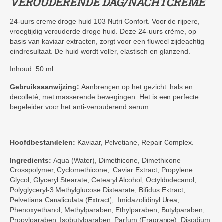
VEROUDERENDE
DAG/NACHTCREME
24-uurs creme droge huid 103 Nutri Confort. Voor de rijpere,
vroegtijdig verouderde droge huid. Deze 24-uurs crème, op
basis van kaviaar extracten, zorgt voor een fluweel zijdeachtig
eindresultaat. De huid wordt voller, elastisch en glanzend.
Inhoud: 50 ml.
Gebruiksaanwijzing:
Aanbrengen op het gezicht, hals en
decolleté, met masserende bewegingen. Het is een perfecte
begeleider voor het anti-verouderend serum.
Hoofdbestandelen:
Kaviaar, Pelvetiane, Repair Complex.
Ingredients:
Aqua (Water), Dimethicone, Dimethicone
Crosspolymer, Cyclomethicone, Caviar Extract, Propylene
Glycol, Glyceryl Stearate, Cetearyl Alcohol, Octyldodecanol,
Polyglyceryl-3 Methylglucose Distearate, Bifidus Extract,
Pelvetiana Canaliculata (Extract), Imidazolidinyl Urea,
Phenoxyethanol, Methylparaben, Ethylparaben, Butylparaben,
Propylparaben, Isobutylparaben, Parfum (Fragrance), Disodium