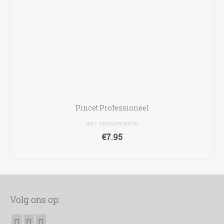
Pincet Professioneel
NIET GEWAARDEERD
€
7.95
TOEVOEGEN AAN WINKELWAGEN
Volg ons op: