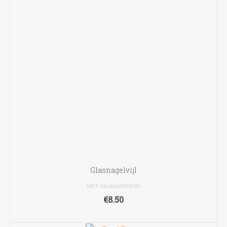
Glasnagelvijl
NIET GEWAARDEERD
€
8.50
TOEVOEGEN AAN WINKELWAGEN