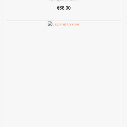
NIET GEWAARDEERD
€
58.00
TOEVOEGEN AAN WINKELWAGEN