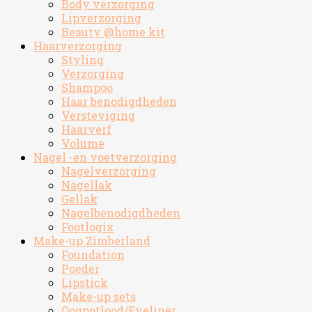
Body verzorging
Lipverzorging
Beauty @home kit
Haarverzorging
Styling
Verzorging
Shampoo
Haar benodigdheden
Versteviging
Haarverf
Volume
Nagel -en voetverzorging
Nagelverzorging
Nagellak
Gellak
Nagelbenodigdheden
Footlogix
Make-up Zimberland
Foundation
Poeder
Lipstick
Make-up sets
Oogpotlood/Eyeliner