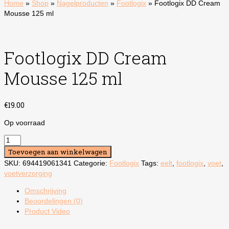
Home
»
Shop
»
Nagelproducten
»
Footlogix
»
Footlogix DD Cream
Mousse 125 ml
Footlogix DD Cream
Mousse 125 ml
€
19.00
Op voorraad
Footlogix
DD
Toevoegen aan winkelwagen
Cream
SKU:
694419061341
Categorie:
Footlogix
Tags:
eelt
,
footlogix
,
voet
,
Mousse
voetverzorging
125
ml
Omschrijving
aantal
Beoordelingen (0)
Product Video