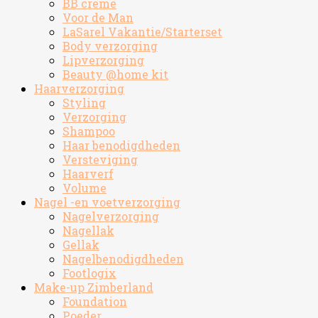
BB creme
Voor de Man
LaSarel Vakantie/Starterset
Body verzorging
Lipverzorging
Beauty @home kit
Haarverzorging
Styling
Verzorging
Shampoo
Haar benodigdheden
Versteviging
Haarverf
Volume
Nagel -en voetverzorging
Nagelverzorging
Nagellak
Gellak
Nagelbenodigdheden
Footlogix
Make-up Zimberland
Foundation
Poeder