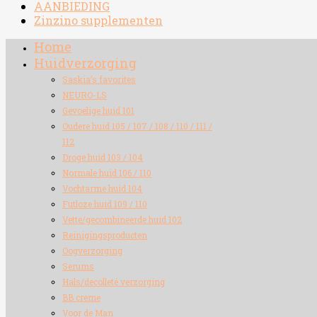
AANBIEDING
Zinzino supplementen
Home
Huidverzorging
Saskia’s favorites
NEURO-LS
Gevoelige huid 101
Oudere huid 105 / 107 / 108 / 110 / 111 /
112
Droge huid 103 / 104
Normale huid 106 / 110
Vochtarme huid 104
Futloze huid 109 / 110
Vette/gecombineerde huid 102
Reinigingsproducten
Oogverzorging
Serums
Hals/decolleté verzorging
BB creme
Voor de Man