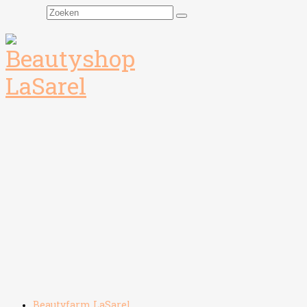
Zoeken
naar:
Beautyfarm LaSarel