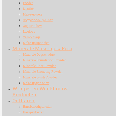
Poeder
Lipstick
Make-up sets
Oogpotlood/Eyeliner
Oogschaduw
Lipgloss
Camouflage
Make-up sponsjes
Minerale Make-up LaRosa
Minerale Oogschaduw
Minerale Foundation Powder
Minerale Face Powder
Minerale Bronzing Powder
Minerale Blush Powder
Make-up penselen
Wimper en Wenkbrauw
Producten
Ontharen
Harsbenodigdheden
Harspakketten