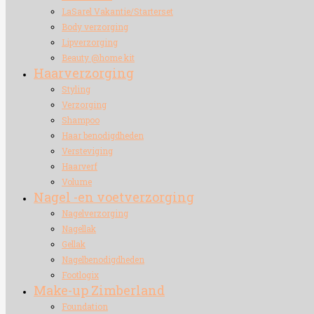
LaSarel Vakantie/Starterset
Body verzorging
Lipverzorging
Beauty @home kit
Haarverzorging
Styling
Verzorging
Shampoo
Haar benodigdheden
Versteviging
Haarverf
Volume
Nagel -en voetverzorging
Nagelverzorging
Nagellak
Gellak
Nagelbenodigdheden
Footlogix
Make-up Zimberland
Foundation