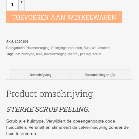
LaSarel
Sterke
Scrub
TOEVOEGEN AAN WINKELWAGEN
alle
huidtype
aantal
SKU:
L210104
Categorieën:
Huidverzorging
,
Reinigingsproducten
,
Saskia's favorites
Tags:
alle huidtype
,
huid
,
huidverzorging
,
lasarel
,
peeling
,
scrub
Omschrijving
Beoordelingen (0)
Product omschrijving
STERKE SCRUB PEELING.
Scrub alle huidtype. Verwijdert de opeengehoopte dode
huidcellen. Versnelt en stimuleert de celvernieuwing zonder de
huid te irriteren.