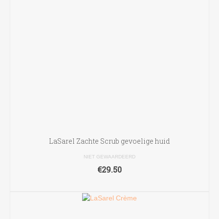
LaSarel Zachte Scrub gevoelige huid
NIET GEWAARDEERD
€
29.50
TOEVOEGEN AAN WINKELWAGEN