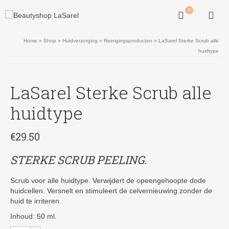
0
Home
»
Shop
»
Huidverzorging
»
Reinigingsproducten
»
LaSarel Sterke Scrub alle
huidtype
LaSarel Sterke Scrub alle
huidtype
€
29.50
STERKE SCRUB PEELING.
Scrub voor alle huidtype. Verwijdert de opeengehoopte dode
huidcellen. Versnelt en stimuleert de celvernieuwing zonder de
huid te irriteren.
Inhoud: 50 ml.