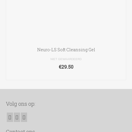
Neuro-LS Soft Cleansing Gel
NIET GEWAARDEERD
€
29.50
TOEVOEGEN AAN WINKELWAGEN
Volg ons op:
Contact ons