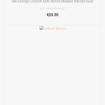
109 Energy Confort Anti-stress Masker futloze huid
NIET GEWAARDEERD
€
29.50
TOEVOEGEN AAN WINKELWAGEN