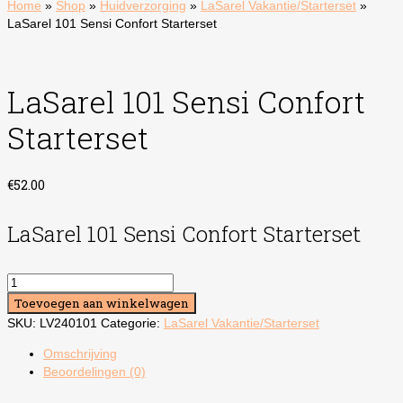
Home
»
Shop
»
Huidverzorging
»
LaSarel Vakantie/Starterset
»
LaSarel 101 Sensi Confort Starterset
LaSarel 101 Sensi Confort
Starterset
€
52.00
LaSarel 101 Sensi Confort Starterset
LaSarel
101
Toevoegen aan winkelwagen
Sensi
SKU:
LV240101
Categorie:
LaSarel Vakantie/Starterset
Confort
Starterset
Omschrijving
aantal
Beoordelingen (0)