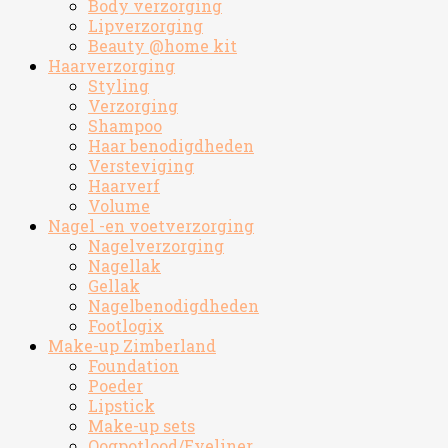
Body verzorging
Lipverzorging
Beauty @home kit
Haarverzorging
Styling
Verzorging
Shampoo
Haar benodigdheden
Versteviging
Haarverf
Volume
Nagel -en voetverzorging
Nagelverzorging
Nagellak
Gellak
Nagelbenodigdheden
Footlogix
Make-up Zimberland
Foundation
Poeder
Lipstick
Make-up sets
Oogpotlood/Eyeliner