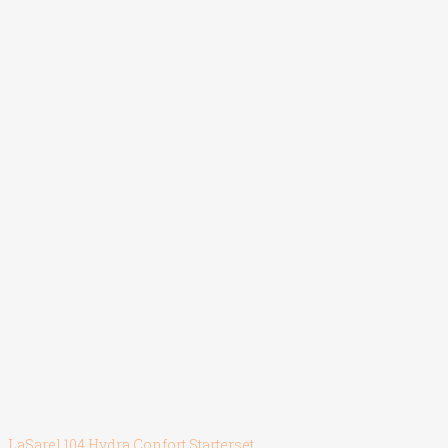
LaSarel 104 Hydra Confort Starterset