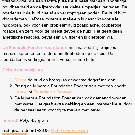
titaandioxide, die een zachte pure kleur heeft met een langdurige
houdbaarheid en de ijzeroxide laat kleine rimpeltjes vervagen. De
poeder sluit de huid niet af en verstopt geen poriën. De huid blijft
doorademen. LaRosa minerale make-up is geschikt voor alle
huidtypen, ook voor een probleemhuid zoals: acné, couperose,
rosacea en zelfs voor de meest gevoelige huid. Het geeft geen
allergische reacties, bevat een UV filter en is dierproef vrij.
De Minerale Poeder Foundation
minimaliseert fijne lijntjes,
rimpels, sproeten en andere oneffenheden op de huid. De
foundation is verkrijgbaar in 8 verschillende tinten.
Gebruiksaanwijzing:
Reinig
de huid en breng uw gewenste dagcrème aan.
Breng de Minerale Foundation Poeder aan met een goede
Kabuki
of
Foundation Penseel
.
De Minerale Foundation Poeder kan ook gemengd worden
met water. Het geeft extra dekking en een intenser kleur, door
de penseel eerst vochtig te maken met water.
Inhoud:
Potje 4,5 gram
€
23.00
Opties selecteren
Dit
niet gewaardeerd