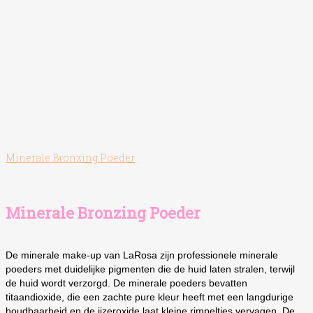
Minerale Bronzing Poeder
Minerale Bronzing Poeder
De minerale make-up van LaRosa zijn professionele minerale
poeders met duidelijke pigmenten die de huid laten stralen, terwijl
de huid wordt verzorgd. De minerale poeders bevatten
titaandioxide, die een zachte pure kleur heeft met een langdurige
houdbaarheid en de ijzeroxide laat kleine rimpeltjes vervagen. De