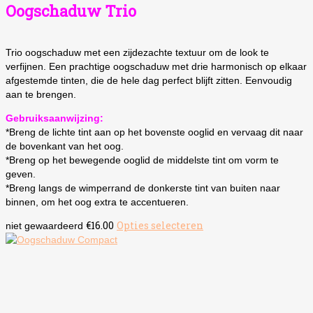
Oogschaduw Trio
Trio oogschaduw met een zijdezachte textuur om de look te
verfijnen. Een prachtige oogschaduw met drie harmonisch op elkaar
afgestemde tinten, die de hele dag perfect blijft zitten. Eenvoudig
aan te brengen.
Gebruiksaanwijzing:
*Breng de lichte tint aan op het bovenste ooglid en vervaag dit naar
de bovenkant van het oog.
*Breng op het bewegende ooglid de middelste tint om vorm te
geven.
*Breng langs de wimperrand de donkerste tint van buiten naar
binnen, om het oog extra te accentueren.
€
16.00
Opties selecteren
Dit
niet gewaardeerd
product
heeft
meerdere
variaties.
Deze
optie