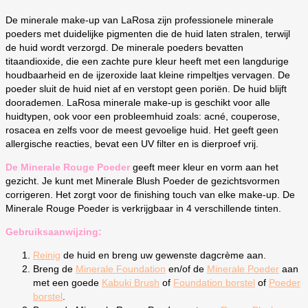
De minerale make-up van LaRosa zijn professionele minerale
poeders met duidelijke pigmenten die de huid laten stralen, terwijl
de huid wordt verzorgd. De minerale poeders bevatten
titaandioxide, die een zachte pure kleur heeft met een langdurige
houdbaarheid en de ijzeroxide laat kleine rimpeltjes vervagen. De
poeder sluit de huid niet af en verstopt geen poriën. De huid blijft
doorademen. LaRosa minerale make-up is geschikt voor alle
huidtypen, ook voor een probleemhuid zoals: acné, couperose,
rosacea en zelfs voor de meest gevoelige huid. Het geeft geen
allergische reacties, bevat een UV filter en is dierproef vrij.
De Minerale Rouge Poeder
geeft meer kleur en vorm aan het
gezicht. Je kunt met Minerale Blush Poeder de gezichtsvormen
corrigeren. Het zorgt voor de finishing touch van elke make-up. De
Minerale Rouge Poeder is verkrijgbaar in 4 verschillende tinten.
Gebruiksaanwijzing:
Reinig
de huid en breng uw gewenste dagcrème aan.
Breng de
Minerale Foundation
en/of de
Minerale Poeder
aan
met een goede
Kabuki Brush
of
Foundation borstel
of
Poeder
borstel
.