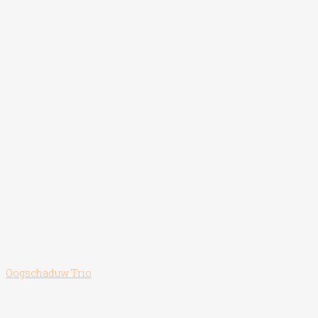
de
productpagina
Oogschaduw Trio