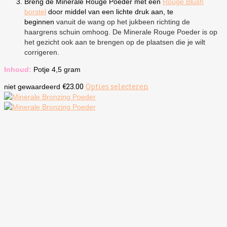
Breng de Minerale Rouge Poeder met een
Rouge Blush
borstel
door middel van een lichte druk aan, te
beginnen
vanuit de wang op het jukbeen richting de
haargrens schuin omhoog. De Minerale Rouge Poeder is op
het gezicht ook aan te brengen op de plaatsen die je wilt
corrigeren.
Inhoud:
Potje 4,5 gram
€
23.00
Opties selecteren
Dit
niet gewaardeerd
product
heeft
meerdere
variaties.
Deze
optie
kan
gekozen
worden
op
de
productpagina