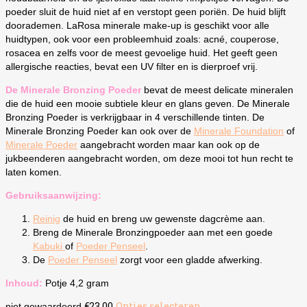
poeder sluit de huid niet af en verstopt geen poriën. De huid blijft
doorademen. LaRosa minerale make-up is geschikt voor alle
huidtypen, ook voor een probleemhuid zoals: acné, couperose,
rosacea en zelfs voor de meest gevoelige huid. Het geeft geen
allergische reacties, bevat een UV filter en is dierproef vrij.
De Minerale Bronzing Poeder
bevat de meest delicate mineralen
die de huid een mooie subtiele kleur en glans geven. De Minerale
Bronzing Poeder is verkrijgbaar in 4 verschillende tinten. De
Minerale Bronzing Poeder kan ook over de
Minerale Foundation
of
Minerale Poeder
aangebracht worden maar kan ook op de
jukbeenderen aangebracht worden, om deze mooi tot hun recht te
laten komen.
Gebruiksaanwijzing:
Reinig
de huid en breng uw gewenste dagcrème aan.
Breng de Minerale Bronzingpoeder aan met een goede
Kabuki
of
Poeder Penseel
.
De
Poeder Penseel
zorgt voor een gladde afwerking.
Inhoud:
Potje 4,2 gram
€
23.00
Opties selecteren
Dit
niet gewaardeerd