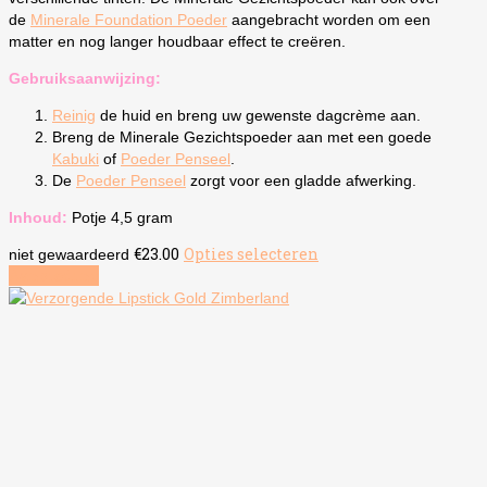
de
Minerale Foundation Poeder
aangebracht worden om een
matter en nog langer houdbaar effect te creëren.
Gebruiksaanwijzing:
Reinig
de huid en breng uw gewenste dagcrème aan.
Breng de Minerale Gezichtspoeder aan met een goede
Kabuki
of
Poeder Penseel
.
De
Poeder Penseel
zorgt voor een gladde afwerking.
Inhoud:
Potje 4,5 gram
€
23.00
Opties selecteren
Dit
niet gewaardeerd
Aanbieding
product
heeft
meerdere
variaties.
Deze
optie
kan
gekozen
worden
op