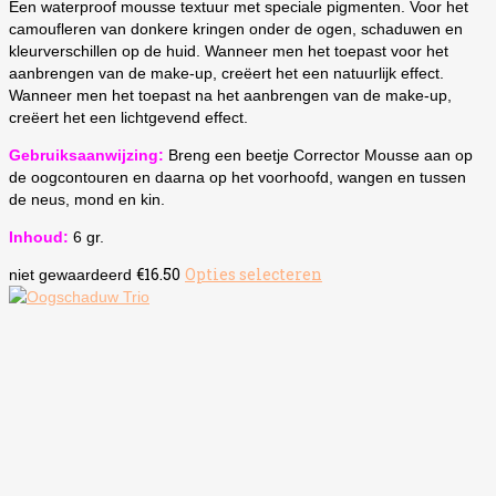
Een waterproof mousse textuur met speciale pigmenten. Voor het
camoufleren van donkere kringen onder de ogen, schaduwen en
kleurverschillen op de huid. Wanneer men het toepast voor het
aanbrengen van de make-up, creëert het een natuurlijk effect.
Wanneer men het toepast na het aanbrengen van de make-up,
creëert het een lichtgevend effect.
Gebruiksaanwijzing:
Breng een beetje Corrector Mousse aan op
de oogcontouren en daarna op het voorhoofd, wangen en tussen
de neus, mond en kin.
Inhoud:
6 gr.
€
16.50
Opties selecteren
Dit
niet gewaardeerd
product
heeft
meerdere
variaties.
Deze
optie
kan
gekozen
worden
op