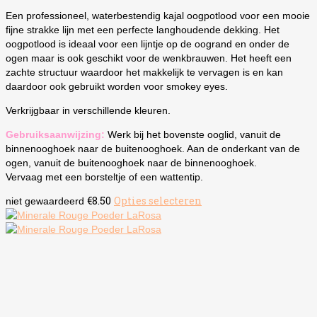
Een professioneel, waterbestendig kajal oogpotlood voor een mooie
fijne strakke lijn met een perfecte langhoudende dekking. Het
oogpotlood is ideaal voor een lijntje op de oogrand en onder de
ogen maar is ook geschikt voor de wenkbrauwen. Het heeft een
zachte structuur waardoor het makkelijk te vervagen is en kan
daardoor ook gebruikt worden voor smokey eyes.
Verkrijgbaar in verschillende kleuren.
Gebruiksaanwijzing:
Werk bij het bovenste ooglid, vanuit de
binnenooghoek naar de buitenooghoek. Aan de onderkant van de
ogen, vanuit de buitenooghoek naar de binnenooghoek.
Vervaag met een borsteltje of een wattentip.
€
8.50
Opties selecteren
Dit
niet gewaardeerd
product
heeft
meerdere
variaties.
Deze
optie
kan
gekozen