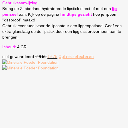
Gebruiksaanwijzing:
Breng de Zimberland hydraterende lipstick direct of met een
lip
penseel
aan. Kijk op de pagina
huidtips gezicht
hoe je lippen
“kissproof” maakt!
Gebruik eventueel voor de lipcontour een lippenpotlood. Geef een
extra glanslaag op de lipstick door een lipgloss eroverheen aan te
brengen.
Inhoud:
4 GR.
Oorspronkelijke
Huidige
€
19.50
€
9.75
Opties selecteren
Dit
niet gewaardeerd
prijs
prijs
product
was:
is:
heeft
€19.50.
€9.75.
meerdere
variaties.
Deze
optie
kan
gekozen
worden
op
de
productpagina