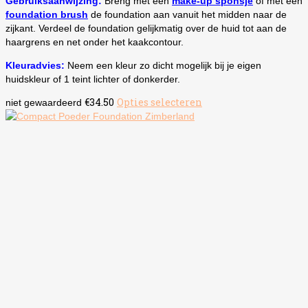
Gebruiksaanwijzing:
Breng met een
make-up sponsje
of met een
foundation brush
de foundation aan vanuit het midden naar de
zijkant. Verdeel de foundation gelijkmatig over de huid tot aan de
haargrens en net onder het kaakcontour.
Kleuradvies:
Neem een kleur zo dicht mogelijk bij je eigen
huidskleur of 1 teint lichter of donkerder.
€
34.50
Opties selecteren
Dit
niet gewaardeerd
product
heeft
meerdere
variaties.
Deze
optie
kan
gekozen
worden
op
de
productpagina