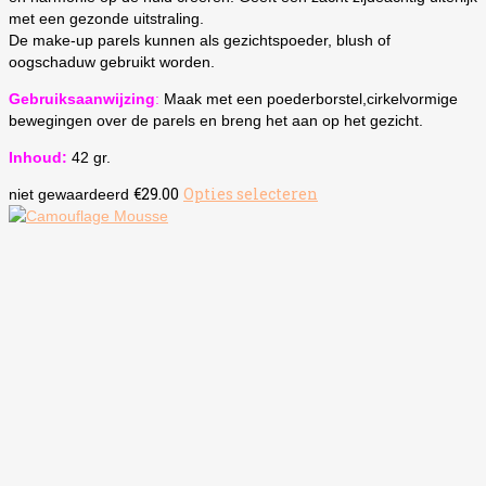
met een gezonde uitstraling.
De make-up parels kunnen als gezichtspoeder, blush of
oogschaduw gebruikt worden.
Gebruiksaanwijzing
:
Maak met een poederborstel,cirkelvormige
bewegingen over de parels en breng het aan op het gezicht.
Inhoud:
42 gr.
€
29.00
Opties selecteren
Dit
niet gewaardeerd
product
heeft
meerdere
variaties.
Deze
optie
kan
gekozen
worden
op
de
productpagina