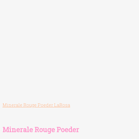
worden
op
de
productpagina
Minerale Rouge Poeder LaRosa
Minerale Rouge Poeder