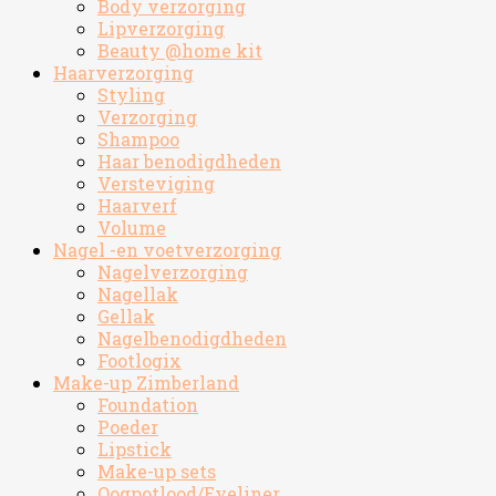
Body verzorging
Lipverzorging
Beauty @home kit
Haarverzorging
Styling
Verzorging
Shampoo
Haar benodigdheden
Versteviging
Haarverf
Volume
Nagel -en voetverzorging
Nagelverzorging
Nagellak
Gellak
Nagelbenodigdheden
Footlogix
Make-up Zimberland
Foundation
Poeder
Lipstick
Make-up sets
Oogpotlood/Eyeliner