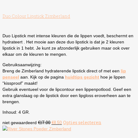
Duo Colour Lipstick Zimberland
Duo Lipstick met intense kleuren die de lippen voedt, beschermt en
hydrateert . Het mooie aan deze duo lipstick is dat je 2 kleuren
lipstick in 1 hebt. Je kunt ze afzonderlijk gebruiken maar ook over
elkaar om de kleuren te mengen.
Gebruiksaanwijzing:
Breng de Zimberland hydraterende lipstick direct of met een
lip
penseel
aan. Kijk op de pagina
huidtips gezicht
hoe je lippen
“kissproof” maakt!
Gebruik eventueel voor de lipcontour een lippenpotlood. Geef een
extra glanslaag op de lipstick door een lipgloss eroverheen aan te
brengen.
Inhoud: 4 GR.
Oorspronkelijke
Huidige
€
17.00
€
8.50
Opties selecteren
Dit
niet gewaardeerd
prijs
prijs
product
was:
is:
heeft