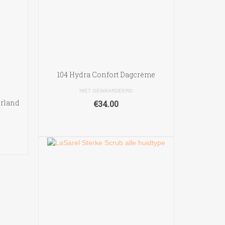
104 Hydra Confort Dagcrème
NIET GEWAARDEERD
erland
€
34.00
TOEVOEGEN AAN
WINKELWAGEN
N