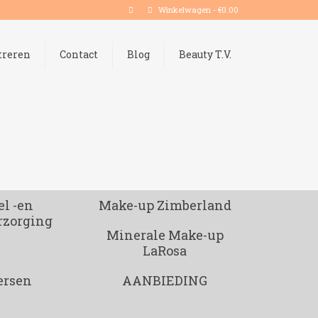
Winkelwagen
-
€
0.00
treren
Contact
Blog
Beauty T.V.
l -en
Make-up Zimberland
rzorging
Minerale Make-up
LaRosa
ersen
AANBIEDING