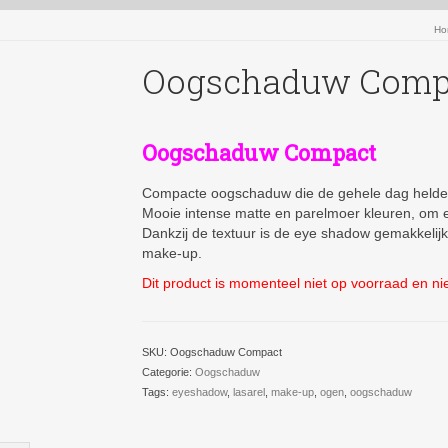
Ho
Oogschaduw Comp
Oogschaduw Compact
Compacte oogschaduw die de gehele dag helderh
Mooie intense matte en parelmoer kleuren, om ee
Dankzij de textuur is de eye shadow gemakkelij
make-up.
Dit product is momenteel niet op voorraad en ni
SKU:
Oogschaduw Compact
Categorie:
Oogschaduw
Tags:
eyeshadow
,
lasarel
,
make-up
,
ogen
,
oogschaduw