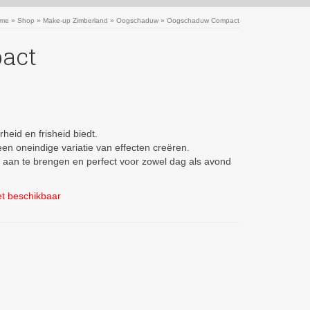
me
»
Shop
»
Make-up Zimberland
»
Oogschaduw
»
Oogschaduw Compact
act
eid en frisheid biedt.
n oneindige variatie van effecten creëren.
k aan te brengen en perfect voor zowel dag als avond
et beschikbaar