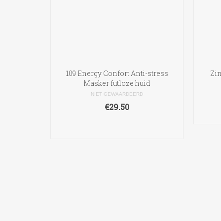
109 Energy Confort Anti-stress
Zi
Masker futloze huid
NIET GEWAARDEERD
€
29.50
TOEVOEGEN AAN
WINKELWAGEN