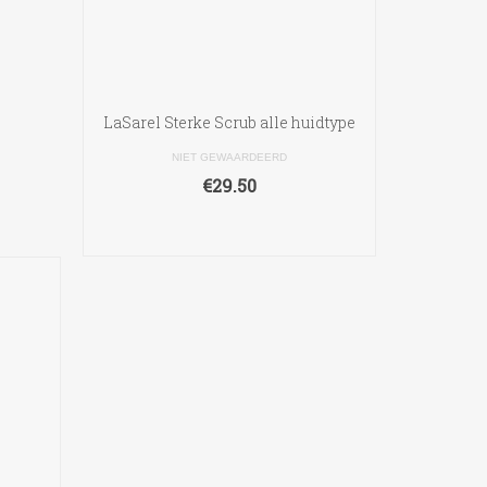
na
LaSarel Sterke Scrub alle huidtype
NIET GEWAARDEERD
€
29.50
TOEVOEGEN AAN
WINKELWAGEN