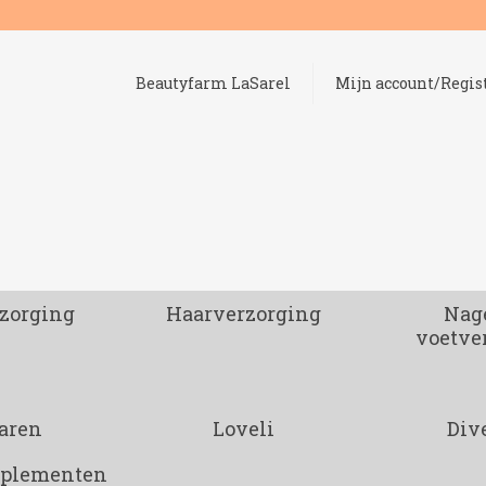
Beautyfarm LaSarel
Mijn account/Regis
zorging
Haarverzorging
Nage
voetve
aren
Loveli
Div
pplementen