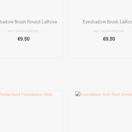
hadow Brush Round LaRosa
Eyeshadow Brush LaRo
NIET GEWAARDEERD
NIET GEWAARDEERD
€
9.50
€
9.50
TOEVOEGEN AAN
TOEVOEGEN AAN
WINKELWAGEN
WINKELWAGEN