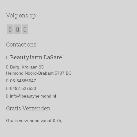
heeft
meerdere
Volg ons op:
variaties.
Deze
optie
kan
gekozen
Contact ons
worden
op
Beautyfarm LaSarel
de
productpagina
Burg. Krollaan 95
Helmond Noord-Brabant 5707 BC
06-54386647
0492-527530
info@beautyhelmond.nl
Gratis Verzenden
Gratis verzenden vanaf € 75,-