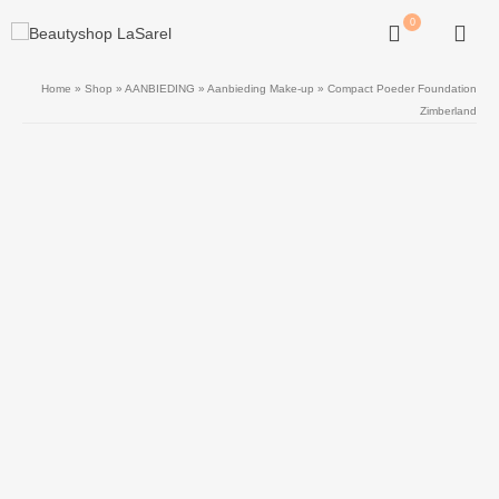
0
Home
»
Shop
»
AANBIEDING
»
Aanbieding Make-up
»
Compact Poeder Foundation
Zimberland