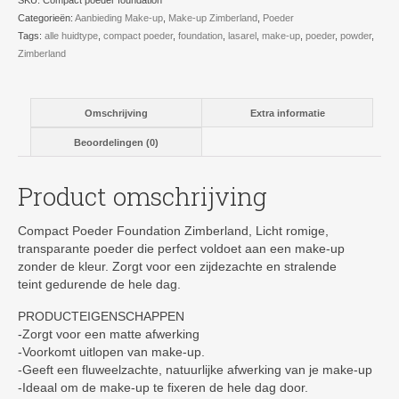
SKU:
Compact poeder foundation
Categorieën:
Aanbieding Make-up
,
Make-up Zimberland
,
Poeder
Tags:
alle huidtype
,
compact poeder
,
foundation
,
lasarel
,
make-up
,
poeder
,
powder
,
Zimberland
Omschrijving
Extra informatie
Beoordelingen (0)
Product omschrijving
Compact Poeder Foundation Zimberland, Licht romige,
transparante poeder die perfect voldoet aan een make-up
zonder de kleur. Zorgt voor een zijdezachte en stralende
teint gedurende de hele dag.
PRODUCTEIGENSCHAPPEN
-Zorgt voor een matte afwerking
-Voorkomt uitlopen van make-up.
-Geeft een fluweelzachte, natuurlijke afwerking van je make-up
-Ideaal om de make-up te fixeren de hele dag door.