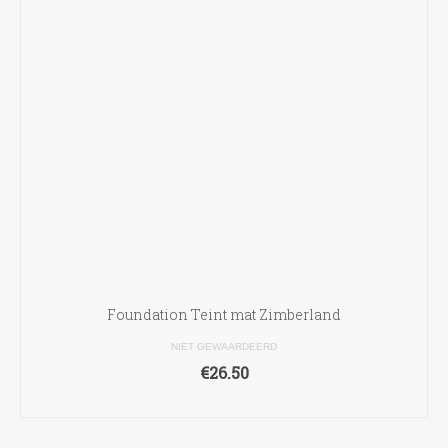
Foundation Teint mat Zimberland
NIET GEWAARDEERD
€
26.50
OPTIES SELECTEREN
Dit
product