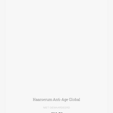
optie
kan
gekozen
worden
op
de
productpagina
Haarserum Anti-Age Global
NIET GEWAARDEERD