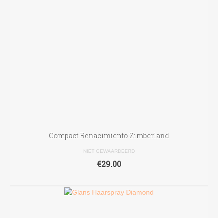
productpagina
Compact Renacimiento Zimberland
NIET GEWAARDEERD
€
29.00
OPTIES SELECTEREN
Dit
product
heeft