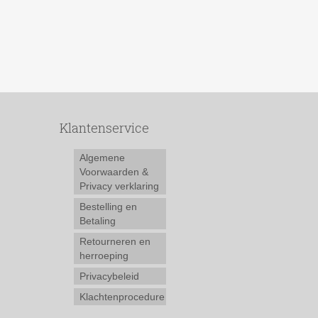
Klantenservice
Algemene
Voorwaarden &
Privacy verklaring
Bestelling en
Betaling
Retourneren en
herroeping
Privacybeleid
Klachtenprocedure