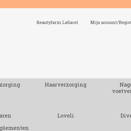
Beautyfarm LaSarel
Mijn account/Regis
zorging
Haarverzorging
Nage
voetve
aren
Loveli
Div
pplementen