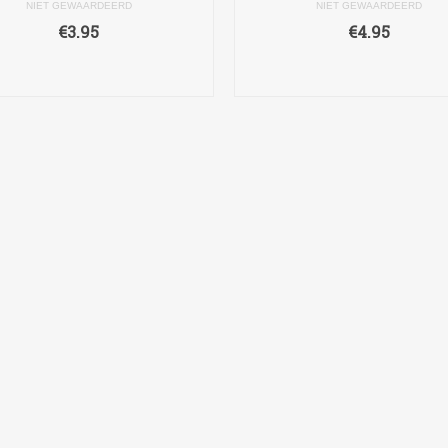
NIET GEWAARDEERD
NIET GEWAARDEERD
€
3.95
€
4.95
TOEVOEGEN AAN
TOEVOEGEN AAN
WINKELWAGEN
WINKELWAGEN