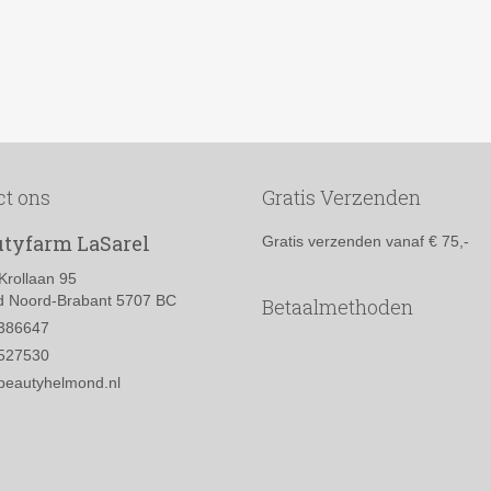
ct ons
Gratis Verzenden
tyfarm LaSarel
Gratis verzenden vanaf € 75,-
Krollaan 95
 Noord-Brabant 5707 BC
Betaalmethoden
386647
527530
beautyhelmond.nl