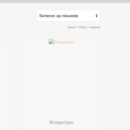
Home
»
Shop
»
wimpers
l
Wimperlijm