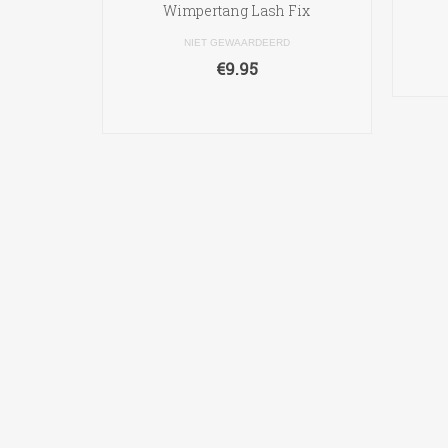
Wimpertang Lash Fix
NIET GEWAARDEERD
€
9.95
TOEVOEGEN AAN
WINKELWAGEN