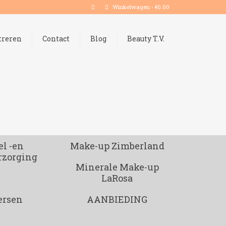
Winkelwagen
-
€
0.00
treren
Contact
Blog
Beauty T.V.
l -en
Make-up Zimberland
rzorging
Minerale Make-up
LaRosa
ersen
AANBIEDING