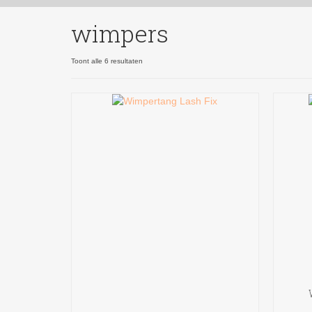
wimpers
Gesorteerd
Toont alle 6 resultaten
op
nieuwste