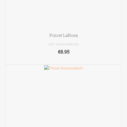
Pincet LaRosa
NIET GEWAARDEERD
€
8.95
TOEVOEGEN AAN WINKELWAGEN