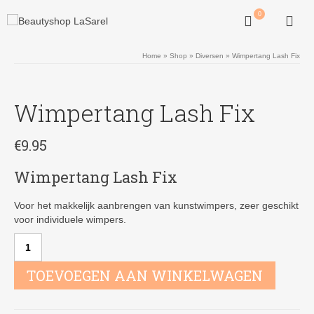
0
Home
»
Shop
»
Diversen
»
Wimpertang Lash Fix
Wimpertang Lash Fix
€
9.95
Wimpertang Lash Fix
Voor het makkelijk aanbrengen van kunstwimpers, zeer geschikt
voor individuele wimpers.
Wimpertang
Lash
Fix
TOEVOEGEN AAN WINKELWAGEN
aantal