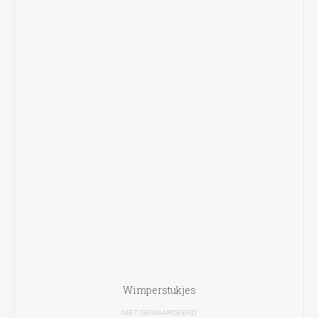
Wimperstukjes
NIET GEWAARDEERD