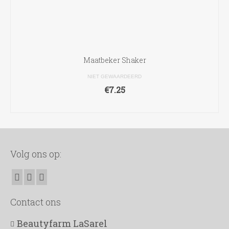
Maatbeker Shaker
NIET GEWAARDEERD
€
7.25
TOEVOEGEN AAN WINKELWAGEN
Volg ons op:
Contact ons
Beautyfarm LaSarel