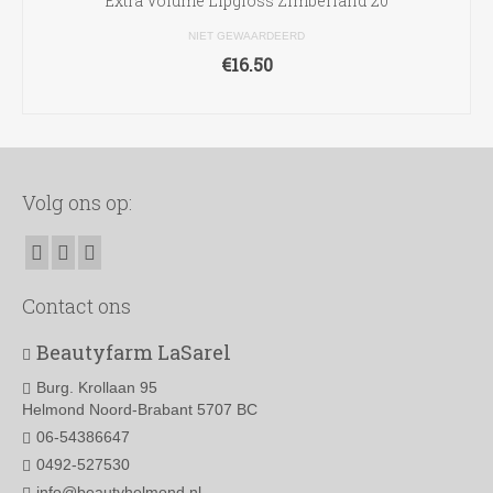
Extra Volume Lipgloss Zimberland 20
NIET GEWAARDEERD
€
16.50
TOEVOEGEN AAN WINKELWAGEN
Volg ons op:
Contact ons
Beautyfarm LaSarel
Burg. Krollaan 95
Helmond Noord-Brabant 5707 BC
06-54386647
0492-527530
info@beautyhelmond.nl