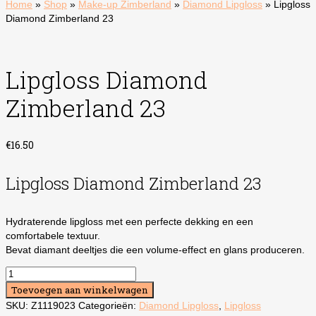
Home
»
Shop
»
Make-up Zimberland
»
Diamond Lipgloss
»
Lipgloss
Diamond Zimberland 23
Lipgloss Diamond
Zimberland 23
€
16.50
Lipgloss Diamond Zimberland 23
Hydraterende lipgloss met een perfecte dekking en een
comfortabele textuur.
Bevat diamant deeltjes die een volume-effect en glans produceren.
Lipgloss
Diamond
Toevoegen aan winkelwagen
Zimberland
SKU:
Z1119023
Categorieën:
Diamond Lipgloss
,
Lipgloss
23