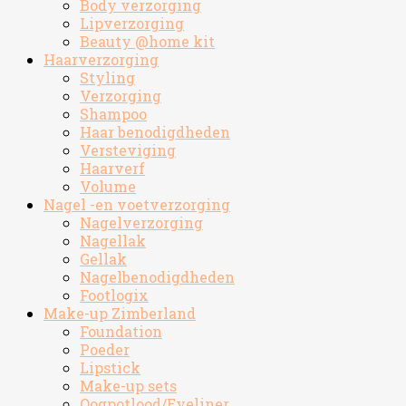
Body verzorging
Lipverzorging
Beauty @home kit
Haarverzorging
Styling
Verzorging
Shampoo
Haar benodigdheden
Versteviging
Haarverf
Volume
Nagel -en voetverzorging
Nagelverzorging
Nagellak
Gellak
Nagelbenodigdheden
Footlogix
Make-up Zimberland
Foundation
Poeder
Lipstick
Make-up sets
Oogpotlood/Eyeliner