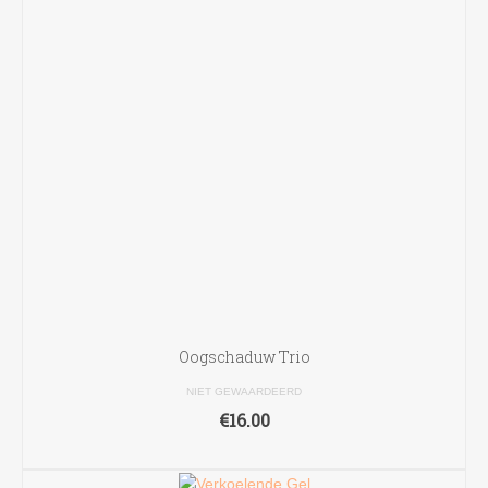
worden
op
de
productpagina
Oogschaduw Trio
NIET GEWAARDEERD
€
16.00
OPTIES SELECTEREN
Dit