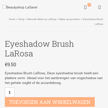
0
Home
»
Shop
»
Minerale Make-up LaRosa
»
Make-up penselen
»
Eyeshadow Brush
LaRosa
Eyeshadow Brush
LaRosa
€
9.50
Eyeshadow Brush LaRosa, Deze eyeshadow brush heeft een
plattere vorm. Ideaal voor het aanbrengen van oogschaduw van
het gehele ooglid of de accardeboog.
Eyeshadow
Brush
LaRosa
TOEVOEGEN AAN WINKELWAGEN
aantal