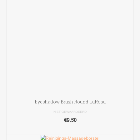
Eyeshadow Brush Round LaRosa
NIET GEWAARDEERD
€
9.50
TOEVOEGEN AAN WINKELWAGEN