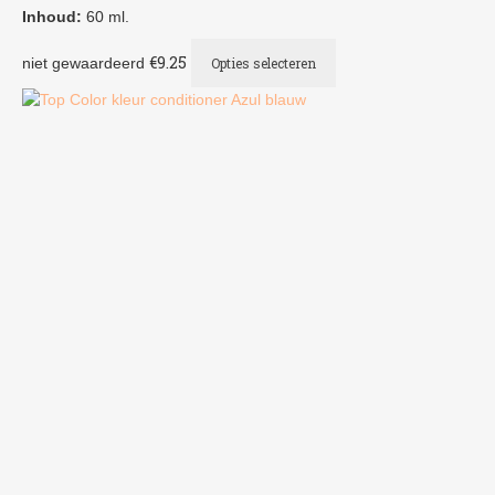
Inhoud:
60 ml.
Dit
€
9.25
niet gewaardeerd
Opties selecteren
product
heeft
meerdere
variaties.
Deze
optie
kan
gekozen
worden
op
de
productpagina