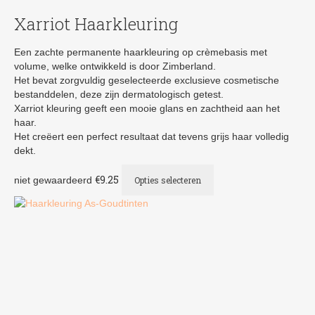
Xarriot Haarkleuring
Een zachte permanente haarkleuring op crèmebasis met
volume, welke ontwikkeld is door Zimberland.
Het bevat zorgvuldig geselecteerde exclusieve cosmetische
bestanddelen, deze zijn dermatologisch getest.
Xarriot kleuring geeft een mooie glans en zachtheid aan het
haar.
Het creëert een perfect resultaat dat tevens grijs haar volledig
dekt.
Dit
€
9.25
niet gewaardeerd
Opties selecteren
product
heeft
meerdere
variaties.
Deze
optie
kan
gekozen
worden
op