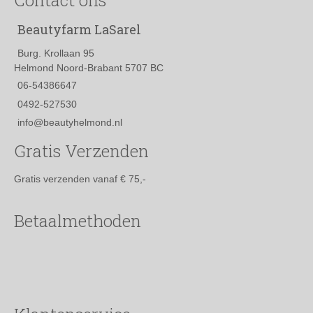
op
de
Beautyfarm LaSarel
productpagina
Burg. Krollaan 95
Helmond Noord-Brabant 5707 BC
06-54386647
0492-527530
info@beautyhelmond.nl
Gratis Verzenden
Gratis verzenden vanaf € 75,-
Betaalmethoden