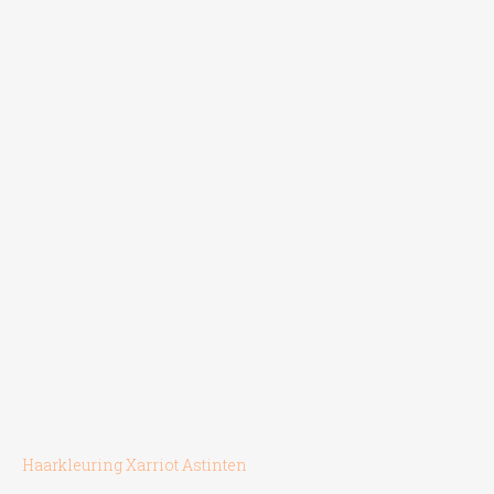
gekozen
worden
op
de
productpagina
Haarkleuring Xarriot Astinten