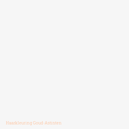
gekozen
worden
op
de
productpagina
Haarkleuring Goud-Astinten