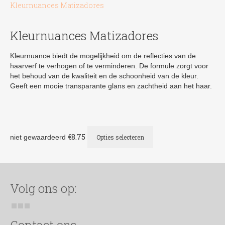
Kleurnuances Matizadores
Kleurnuances Matizadores
Kleurnuance biedt de mogelijkheid om de reflecties van de
haarverf te verhogen of te verminderen. De formule zorgt voor
het behoud van de kwaliteit en de schoonheid van de kleur.
Geeft een mooie transparante glans en zachtheid aan het haar.
Dit
€
8.75
niet gewaardeerd
Opties selecteren
product
heeft
meerdere
variaties.
Deze
Volg ons op:
optie
kan
gekozen
Contact ons
worden