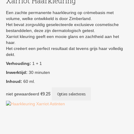
Xarriot Haarkleuring
Een zachte permanente haarkleuring op crèmebasis met
volume, welke ontwikkeld is door Zimberland.
Het bevat zorgvuldig geselecteerde exclusieve cosmetische
bestanddelen, deze zijn dermatologisch getest.
Xarriot kleuring geeft een mooie glans en zachtheid aan het
haar.
Het creëert een perfect resultaat dat tevens grijs haar volledig
dekt.
Verhouding:
1 + 1
Inwerktijd:
30 minuten
Inhoud:
60 ml.
Dit
€
9.25
niet gewaardeerd
Opties selecteren
product
heeft
meerdere
variaties.
Deze
optie
kan