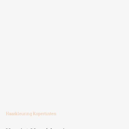
worden
op
de
productpagina
Haarkleuring Kopertinten