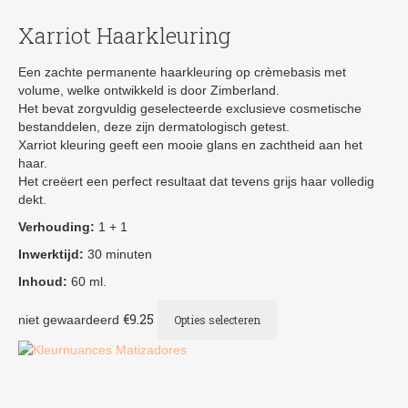
Xarriot Haarkleuring
Een zachte permanente haarkleuring op crèmebasis met
volume, welke ontwikkeld is door Zimberland.
Het bevat zorgvuldig geselecteerde exclusieve cosmetische
bestanddelen, deze zijn dermatologisch getest.
Xarriot kleuring geeft een mooie glans en zachtheid aan het
haar.
Het creëert een perfect resultaat dat tevens grijs haar volledig
dekt.
Verhouding:
1 + 1
Inwerktijd:
30 minuten
Inhoud:
60 ml.
Dit
€
9.25
niet gewaardeerd
Opties selecteren
product
heeft
meerdere
variaties.
Deze