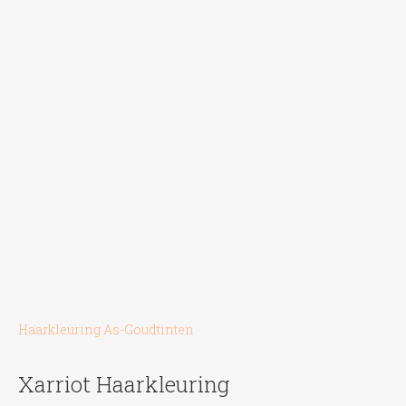
de
productpagina
Haarkleuring As-Goudtinten
Xarriot Haarkleuring