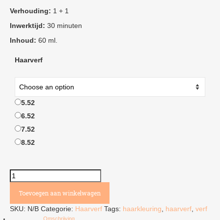
Verhouding:
1 + 1
Inwerktijd:
30 minuten
Inhoud:
60 ml.
Haarverf
5.52
6.52
7.52
8.52
Haarkleuring
Mahonie-
Toevoegen aan winkelwagen
Violettinten
aantal
SKU:
N/B
Categorie:
Haarverf
Tags:
haarkleuring
,
haarverf
,
verf
Omschrijving