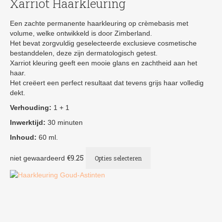
Xarriot Haarkleuring
Een zachte permanente haarkleuring op crèmebasis met
volume, welke ontwikkeld is door Zimberland.
Het bevat zorgvuldig geselecteerde exclusieve cosmetische
bestanddelen, deze zijn dermatologisch getest.
Xarriot kleuring geeft een mooie glans en zachtheid aan het
haar.
Het creëert een perfect resultaat dat tevens grijs haar volledig
dekt.
Verhouding:
1 + 1
Inwerktijd:
30 minuten
Inhoud:
60 ml.
Dit
€
9.25
niet gewaardeerd
Opties selecteren
product
heeft
meerdere
variaties.
Deze
optie
kan