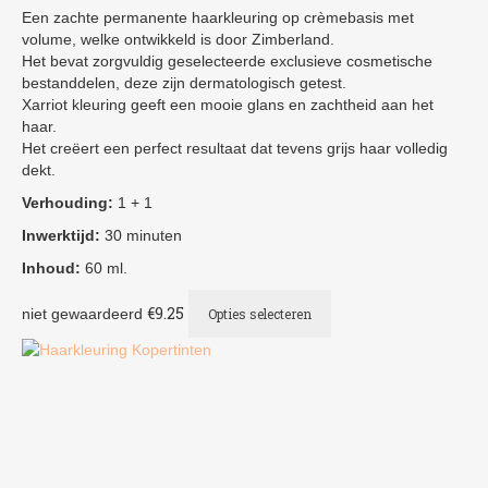
Een zachte permanente haarkleuring op crèmebasis met
volume, welke ontwikkeld is door Zimberland.
Het bevat zorgvuldig geselecteerde exclusieve cosmetische
bestanddelen, deze zijn dermatologisch getest.
Xarriot kleuring geeft een mooie glans en zachtheid aan het
haar.
Het creëert een perfect resultaat dat tevens grijs haar volledig
dekt.
Verhouding:
1 + 1
Inwerktijd:
30 minuten
Inhoud:
60 ml.
Dit
€
9.25
niet gewaardeerd
Opties selecteren
product
heeft
meerdere
variaties.
Deze
optie
kan
gekozen