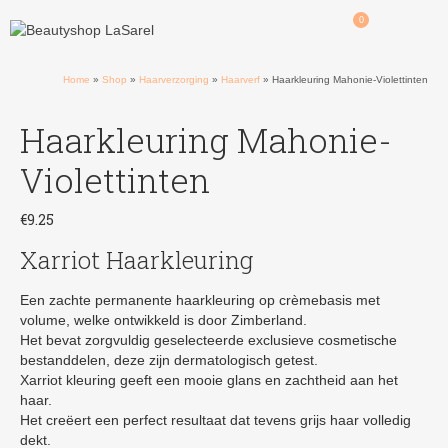
0
Home
»
Shop
»
Haarverzorging
»
Haarverf
»
Haarkleuring Mahonie-Violettinten
Haarkleuring Mahonie-
Violettinten
€
9.25
Xarriot Haarkleuring
Een zachte permanente haarkleuring op crèmebasis met
volume, welke ontwikkeld is door Zimberland.
Het bevat zorgvuldig geselecteerde exclusieve cosmetische
bestanddelen, deze zijn dermatologisch getest.
Xarriot kleuring geeft een mooie glans en zachtheid aan het
haar.
Het creëert een perfect resultaat dat tevens grijs haar volledig
dekt.