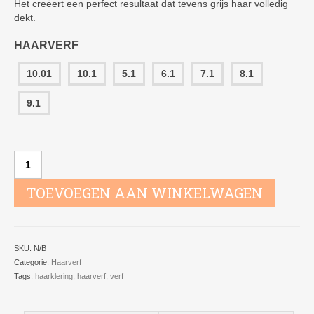
Het creëert een perfect resultaat dat tevens grijs haar volledig
dekt.
HAARVERF
10.01
10.1
5.1
6.1
7.1
8.1
9.1
Haarkleuring
Xarriot
Astinten
TOEVOEGEN AAN WINKELWAGEN
aantal
SKU:
N/B
Categorie:
Haarverf
Tags:
haarklering
,
haarverf
,
verf