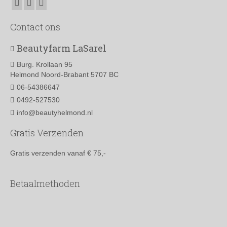
optie
kan
gekozen
Contact ons
worden
op
Beautyfarm LaSarel
de
productpagina
Burg. Krollaan 95
Helmond Noord-Brabant 5707 BC
06-54386647
0492-527530
info@beautyhelmond.nl
Gratis Verzenden
Gratis verzenden vanaf € 75,-
Betaalmethoden