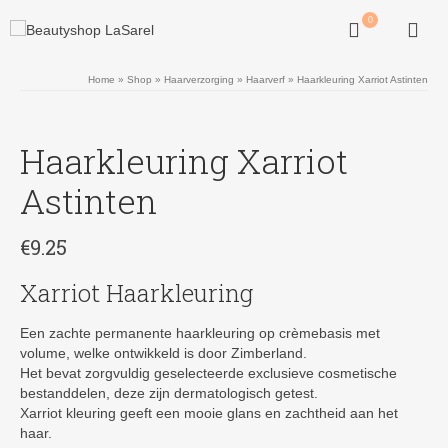
0
Home
»
Shop
»
Haarverzorging
»
Haarverf
»
Haarkleuring Xarriot Astinten
Haarkleuring Xarriot
Astinten
€
9.25
Xarriot Haarkleuring
Een zachte permanente haarkleuring op crèmebasis met
volume, welke ontwikkeld is door Zimberland.
Het bevat zorgvuldig geselecteerde exclusieve cosmetische
bestanddelen, deze zijn dermatologisch getest.
Xarriot kleuring geeft een mooie glans en zachtheid aan het
haar.