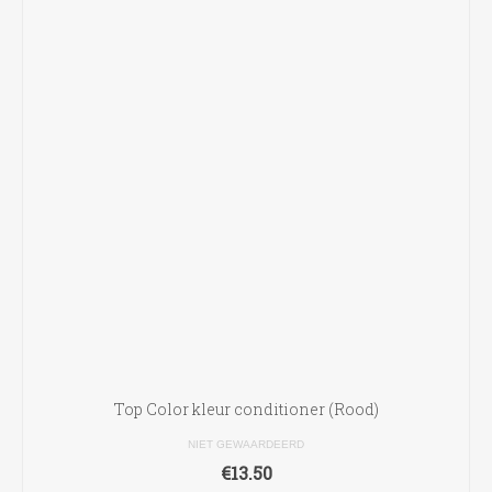
meerdere
variaties.
Deze
optie
kan
gekozen
worden
op
de
productpagina
Top Color kleur conditioner (Rood)
NIET GEWAARDEERD
€
13.50