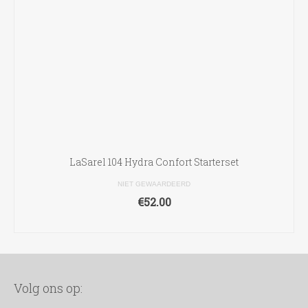
LaSarel 104 Hydra Confort Starterset
NIET GEWAARDEERD
€
52.00
TOEVOEGEN AAN WINKELWAGEN
Volg ons op: