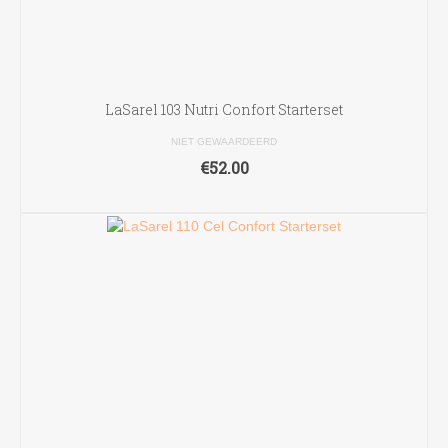
LaSarel 103 Nutri Confort Starterset
NIET GEWAARDEERD
€
52.00
TOEVOEGEN AAN WINKELWAGEN