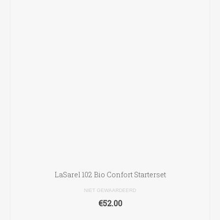
LaSarel 102 Bio Confort Starterset
NIET GEWAARDEERD
€
52.00
TOEVOEGEN AAN WINKELWAGEN