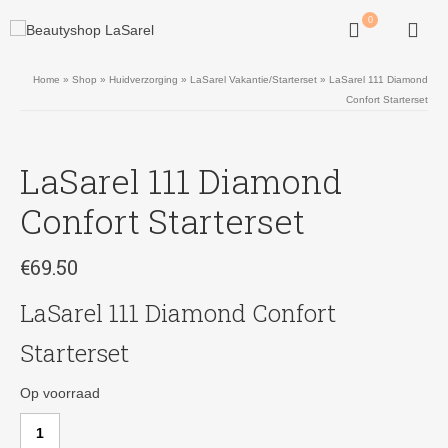
0
Home
»
Shop
»
Huidverzorging
»
LaSarel Vakantie/Starterset
»
LaSarel 111 Diamond
Confort Starterset
LaSarel 111 Diamond
Confort Starterset
€
69.50
LaSarel 111 Diamond Confort
Starterset
Op voorraad
LaSarel
111