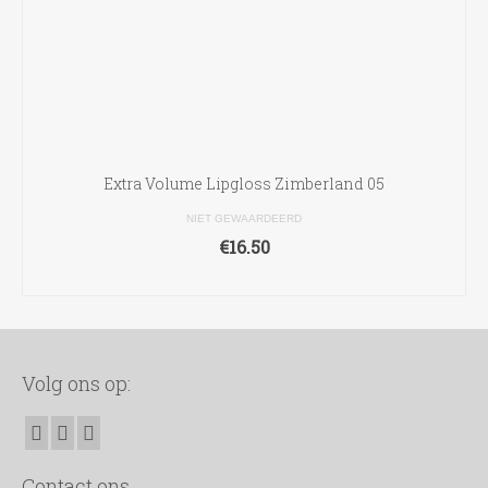
Extra Volume Lipgloss Zimberland 05
NIET GEWAARDEERD
€
16.50
TOEVOEGEN AAN WINKELWAGEN
Volg ons op:
Contact ons