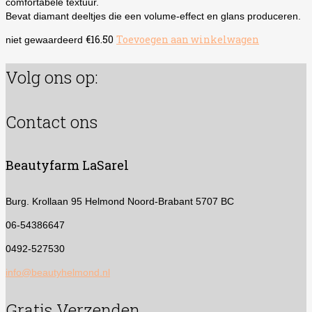
comfortabele textuur.
Bevat diamant deeltjes die een volume-effect en glans produceren.
€
16.50
Toevoegen aan winkelwagen
niet gewaardeerd
Volg ons op:
Contact ons
Beautyfarm LaSarel
Burg. Krollaan 95
Helmond Noord-Brabant 5707 BC
06-54386647
0492-527530
info@beautyhelmond.nl
Gratis Verzenden