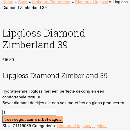
Home
»
Shop
»
Make-up Zimberland
»
Diamond Lipgloss
»
Lipgloss
Diamond Zimberland 39
Lipgloss Diamond
Zimberland 39
€
16.50
Lipgloss Diamond Zimberland 39
Hydraterende lipgloss met een perfecte dekking en een
comfortabele textuur.
Bevat diamant deeltjes die een volume-effect en glans produceren.
Lipgloss
Diamond
Toevoegen aan winkelwagen
Zimberland
SKU:
Z1119039
Categorieën:
Diamond Lipgloss
,
Lipgloss
39