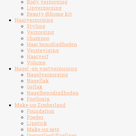
Body verzorging
Lipverzorging
Beauty @home kit
Haarverzorging
Styling
Verzorging
Shampoo
Haar benodigdheden
Versteviging
Haarverf
Volume
Nagel -en voetverzorging
Nagelverzorging
Nagellak
Gellak
Nagelbenodigdheden
Footlogix
Make-up Zimberland
Foundation
Poeder
Lipstick
Make-up sets
Oogpotlood/Eyeliner