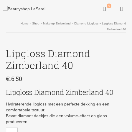
0
Home
»
Shop
»
Make-up Zimberland
»
Diamond Lipgloss
»
Lipgloss Diamond
Zimberland 40
Lipgloss Diamond
Zimberland 40
€
16.50
Lipgloss Diamond Zimberland 40
Hydraterende lipgloss met een perfecte dekking en een
comfortabele textuur.
Bevat diamant deeltjes die een volume-effect en glans
produceren.
Lipgloss