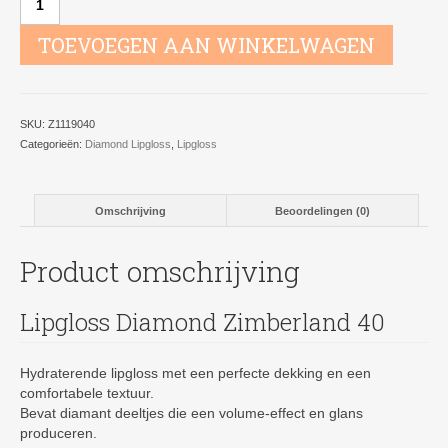
Diamond
Zimberland
TOEVOEGEN AAN WINKELWAGEN
40
aantal
SKU:
Z1119040
Categorieën:
Diamond Lipgloss
,
Lipgloss
Omschrijving
Beoordelingen (0)
Product omschrijving
Lipgloss Diamond Zimberland 40
Hydraterende lipgloss met een perfecte dekking en een
comfortabele textuur.
Bevat diamant deeltjes die een volume-effect en glans
produceren.