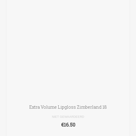
Extra Volume Lipgloss Zimberland 18
NIET GEWAARDEERD
€
16.50
TOEVOEGEN AAN WINKELWAGEN