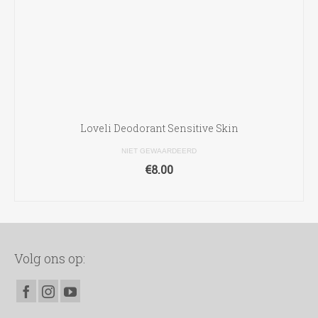
Loveli Deodorant Sensitive Skin
NIET GEWAARDEERD
€
8.00
TOEVOEGEN AAN WINKELWAGEN
Volg ons op: