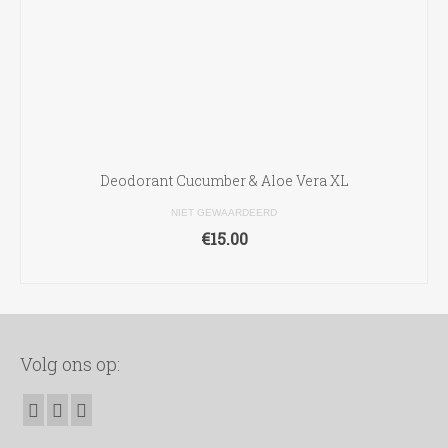
Deodorant Cucumber & Aloe Vera XL
NIET GEWAARDEERD
€
15.00
TOEVOEGEN AAN WINKELWAGEN
Volg ons op: