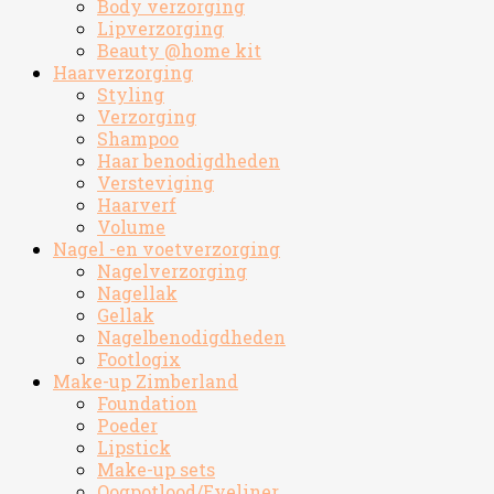
Body verzorging
Lipverzorging
Beauty @home kit
Haarverzorging
Styling
Verzorging
Shampoo
Haar benodigdheden
Versteviging
Haarverf
Volume
Nagel -en voetverzorging
Nagelverzorging
Nagellak
Gellak
Nagelbenodigdheden
Footlogix
Make-up Zimberland
Foundation
Poeder
Lipstick
Make-up sets
Oogpotlood/Eyeliner