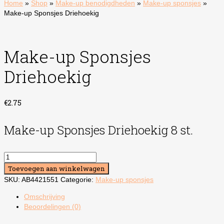
Home
»
Shop
»
Make-up benodigdheden
»
Make-up sponsjes
»
Make-up Sponsjes Driehoekig
Make-up Sponsjes
Driehoekig
€
2.75
Make-up Sponsjes Driehoekig 8 st.
Make-
up
Toevoegen aan winkelwagen
Sponsjes
SKU:
AB4421551
Categorie:
Make-up sponsjes
Driehoekig
aantal
Omschrijving
Beoordelingen (0)