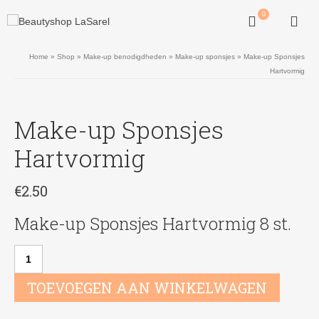
0
Home
»
Shop
»
Make-up benodigdheden
»
Make-up sponsjes
»
Make-up Sponsjes
Hartvormig
Make-up Sponsjes
Hartvormig
€
2.50
Make-up Sponsjes Hartvormig 8 st.
Make-
up
Sponsjes
TOEVOEGEN AAN WINKELWAGEN
Hartvormig
aantal