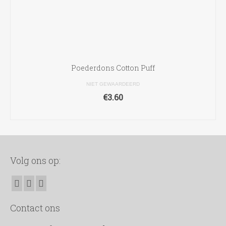
Poederdons Cotton Puff
NIET GEWAARDEERD
€
3.60
TOEVOEGEN AAN WINKELWAGEN
Volg ons op:
Contact ons