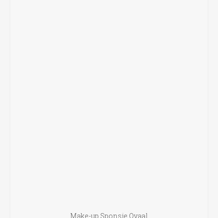
Make-up Sponsje Ovaal