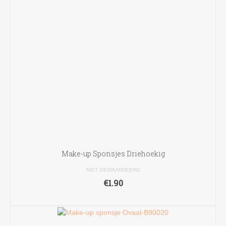
Make-up Sponsjes Driehoekig
NIET GEWAARDEERD
€
1.90
LEES VERDER