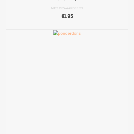
NIET GEWAARDEERD
€
1.95
TOEVOEGEN AAN WINKELWAGEN