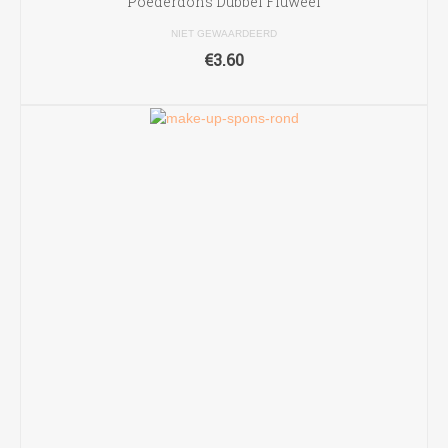
Poederdons Dubbel Fluweel
NIET GEWAARDEERD
€
3.60
TOEVOEGEN AAN WINKELWAGEN