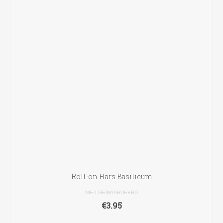
Roll-on Hars Basilicum
NIET GEWAARDEERD
€
3.95
TOEVOEGEN AAN WINKELWAGEN