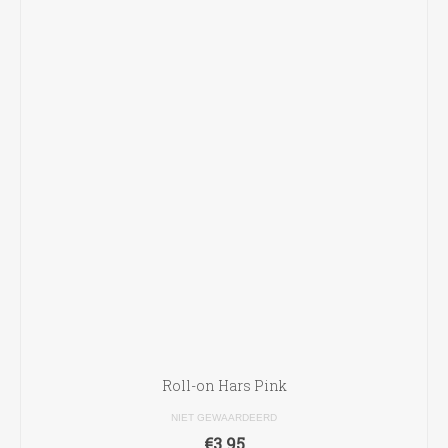
Roll-on Hars Pink
NIET GEWAARDEERD
€
3.95