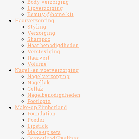
Body verzorging
Lipverzorging
Beauty @home kit
Haarverzorging
Styling
Verzorging
Shampoo
Haar benodigdheden
Versteviging
Haarverf
Volume
Nagel -en voetverzorging
Nagelverzorging
Nagellak
Gellak
Nagelbenodigdheden
Footlogix
Make-up Zimberland
Foundation
Poeder
Lipstick
Make-up sets
Oogpotlood/Eyeliner