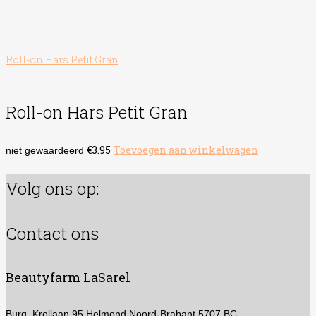
Roll-on Hars Petit Gran
Roll-on Hars Petit Gran
€
3.95
Toevoegen aan winkelwagen
niet gewaardeerd
Volg ons op:
Contact ons
Beautyfarm LaSarel
Burg. Krollaan 95
Helmond Noord-Brabant 5707 BC