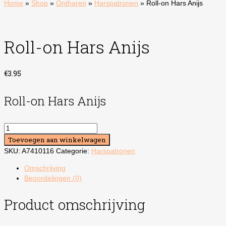
Home
»
Shop
»
Ontharen
»
Harspatronen
»
Roll-on Hars Anijs
Roll-on Hars Anijs
€
3.95
Roll-on Hars Anijs
Roll-
on
Toevoegen aan winkelwagen
Hars
SKU:
A7410116
Categorie:
Harspatronen
Anijs
aantal
Omschrijving
Beoordelingen (0)
Product omschrijving