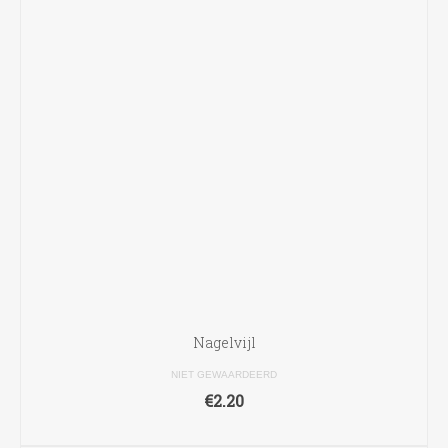
Nagelvijl
NIET GEWAARDEERD
€
2.20
TOEVOEGEN AAN WINKELWAGEN