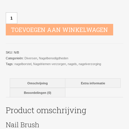
Nail
Brush
aantal
TOEVOEGEN AAN WINKELWAGEN
SKU:
N/B
Categorieën:
Diversen
,
Nagelbenodigdheden
Tags:
nagelborstel
,
Nagelriemen verzorgen
,
nagels
,
nagelverzorging
Omschrijving
Extra informatie
Beoordelingen (0)
Product omschrijving
Nail Brush