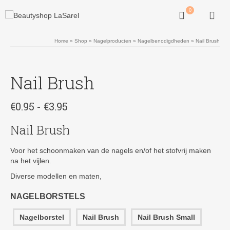
0
Home
»
Shop
»
Nagelproducten
»
Nagelbenodigdheden
»
Nail Brush
Nail Brush
Prijsklasse:
€
0.95
-
€
3.95
€0.95
tot
Nail Brush
€3.95
Voor het schoonmaken van de nagels en/of het stofvrij maken
na het vijlen.
Diverse modellen en maten,
NAGELBORSTELS
Nagelborstel
Nail Brush
Nail Brush Small