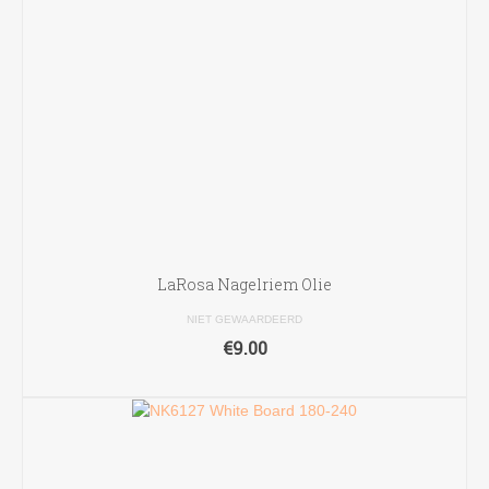
LaRosa Nagelriem Olie
NIET GEWAARDEERD
€
9.00
LEES VERDER