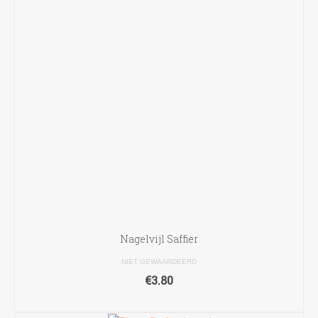
Nagelvijl Saffier
NIET GEWAARDEERD
€
3.80
TOEVOEGEN AAN WINKELWAGEN