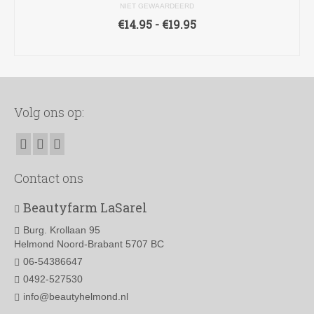
NIET GEWAARDEERD
Prijsklasse:
€
14.95
-
€
19.95
€14.95
OPTIES SELECTEREN
tot
Dit
€19.95
product
heeft
meerdere
Volg ons op:
variaties.
Deze
optie
kan
gekozen
Contact ons
worden
op
Beautyfarm LaSarel
de
productpagina
Burg. Krollaan 95
Helmond Noord-Brabant 5707 BC
06-54386647
0492-527530
info@beautyhelmond.nl