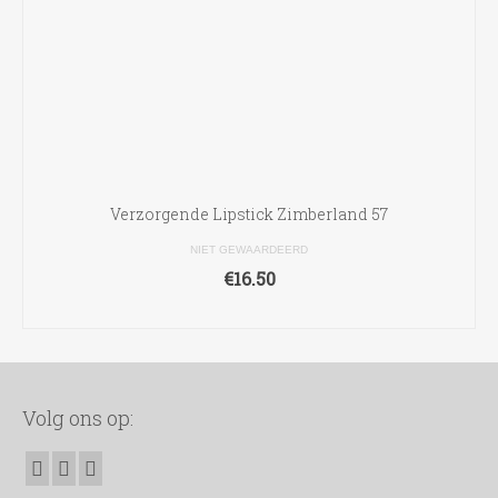
Verzorgende Lipstick Zimberland 57
NIET GEWAARDEERD
€
16.50
TOEVOEGEN AAN WINKELWAGEN
Volg ons op: