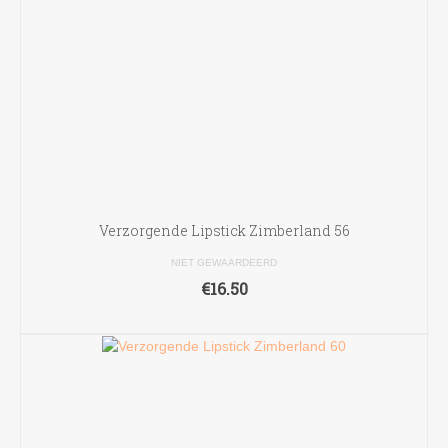
op
de
productpagina
Verzorgende Lipstick Zimberland 56
NIET GEWAARDEERD
€
16.50
TOEVOEGEN AAN WINKELWAGEN