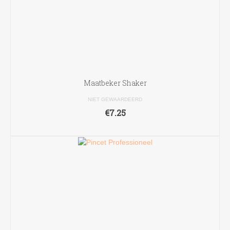
Maatbeker Shaker
NIET GEWAARDEERD
€
7.25
TOEVOEGEN AAN WINKELWAGEN