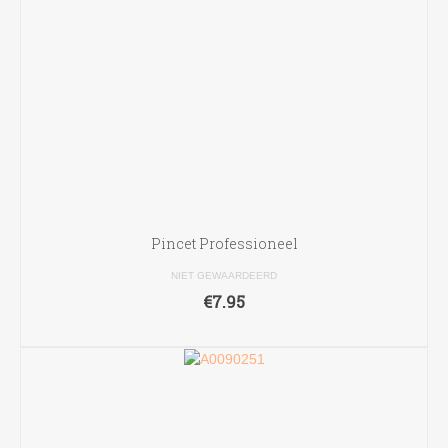
Pincet Professioneel
NIET GEWAARDEERD
€
7.95
TOEVOEGEN AAN WINKELWAGEN