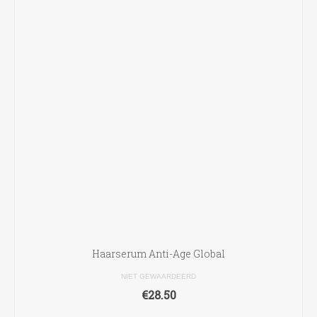
gekozen
worden
op
de
productpagina
Haarserum Anti-Age Global
NIET GEWAARDEERD
€
28.50
TOEVOEGEN AAN WINKELWAGEN