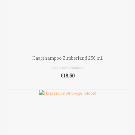
Haarshampoo Zimberland 250 ml.
NIET GEWAARDEERD
€
18.50
OPTIES SELECTEREN
Dit
product
heeft
meerdere
variaties.
Deze
optie
kan