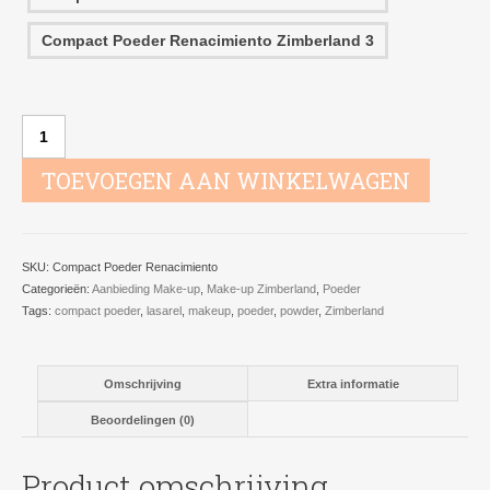
Compact Poeder Renacimiento Zimberland 3
Compact
Renacimiento
Zimberland
TOEVOEGEN AAN WINKELWAGEN
aantal
SKU:
Compact Poeder Renacimiento
Categorieën:
Aanbieding Make-up
,
Make-up Zimberland
,
Poeder
Tags:
compact poeder
,
lasarel
,
makeup
,
poeder
,
powder
,
Zimberland
Omschrijving
Extra informatie
Beoordelingen (0)
Product omschrijving