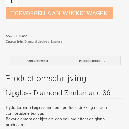
Diamond
Zimberland
TOEVOEGEN AAN WINKELWAGEN
36
aantal
SKU:
Z1119036
Categorieën:
Diamond Lipgloss
,
Lipgloss
Omschrijving
Beoordelingen (0)
Product omschrijving
Lipgloss Diamond Zimberland 36
Hydraterende lipgloss met een perfecte dekking en een
comfortabele textuur.
Bevat diamant deeltjes die een volume-effect en glans
produceren.