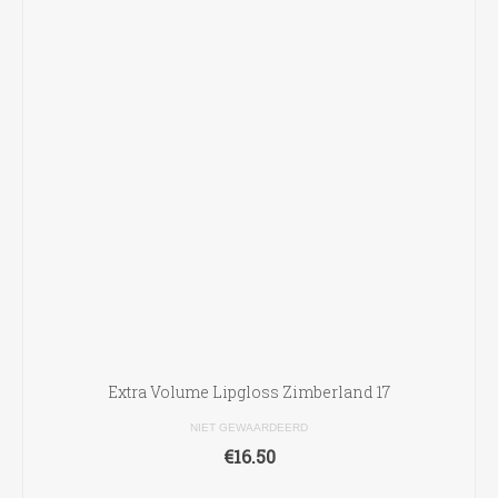
Extra Volume Lipgloss Zimberland 17
NIET GEWAARDEERD
€
16.50
TOEVOEGEN AAN WINKELWAGEN