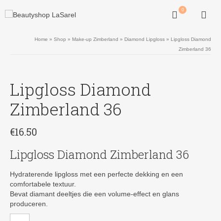
0
Home
»
Shop
»
Make-up Zimberland
»
Diamond Lipgloss
»
Lipgloss Diamond
Zimberland 36
Lipgloss Diamond
Zimberland 36
€
16.50
Lipgloss Diamond Zimberland 36
Hydraterende lipgloss met een perfecte dekking en een
comfortabele textuur.
Bevat diamant deeltjes die een volume-effect en glans
produceren.
Lipgloss