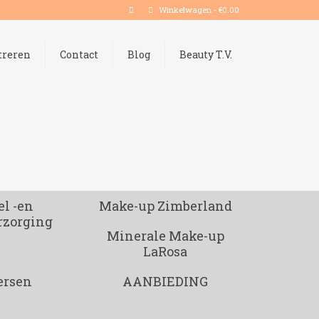
Winkelwagen
-
€
0.00
treren
Contact
Blog
Beauty T.V.
l -en
Make-up Zimberland
rzorging
Minerale Make-up
LaRosa
ersen
AANBIEDING