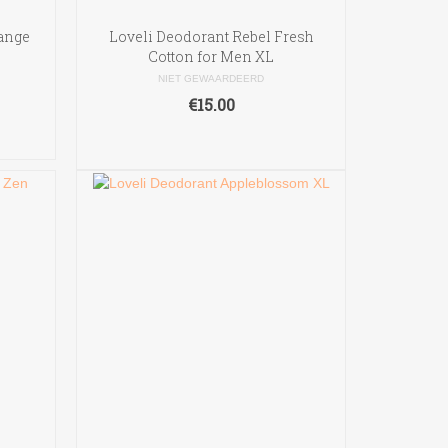
ange
Loveli Deodorant Rebel Fresh
Cotton for Men XL
NIET GEWAARDEERD
€
15.00
TOEVOEGEN AAN
WINKELWAGEN