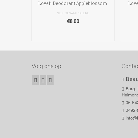
Loveli Deodorant Appleblossom
Love
NIET GEWAARDEERD
€
8.00
TOEVOEGEN AAN
WINKELWAGEN
Volg ons op:
Conta
Beau
Burg. 
Helmond
06-54
0492-
info@