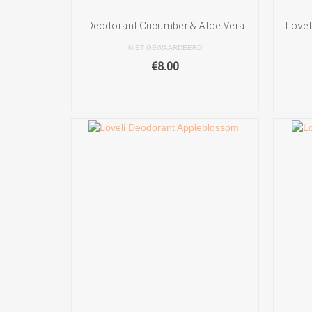
Deodorant Cucumber & Aloe Vera
Lovel
NIET GEWAARDEERD
€
8.00
TOEVOEGEN AAN
WINKELWAGEN