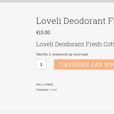
Loveli Deodorant F
€
15.00
Loveli Deodorant Fresh Cot
Slechts 2 resterend op voorraad
Loveli
TOEVOEGEN AAN WI
Deodorant
Fresh
Cotton
XL
SKU:
LO8002
aantal
Categorie:
Loveli