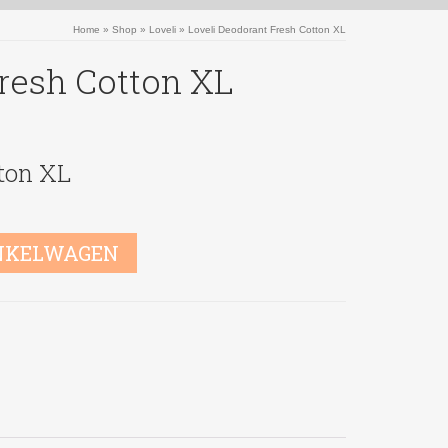
Home
»
Shop
»
Loveli
»
Loveli Deodorant Fresh Cotton XL
resh Cotton XL
ton XL
NKELWAGEN