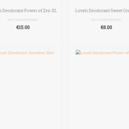
i Deodorant Power of Zen XL
Loveli Deodorant Sweet Or
NIET GEWAARDEERD
NIET GEWAARDEERD
€
15.00
€
8.00
TOEVOEGEN AAN
TOEVOEGEN AAN
WINKELWAGEN
WINKELWAGEN