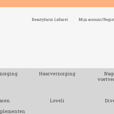
Beautyfarm LaSarel
Mijn account/Regis
zorging
Haarverzorging
Nage
voetve
aren
Loveli
Div
pplementen