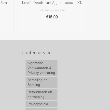
 Zen
Loveli Deodorant Appleblossom XL
NIET GEWAARDEERD
€
15.00
TOEVOEGEN AAN
WINKELWAGEN
Klantenservice
Algemene
Voorwaarden &
Privacy verklaring
Bestelling en
Betaling
Retourneren en
herroeping
Privacybeleid