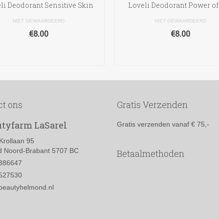
li Deodorant Sensitive Skin
Loveli Deodorant Power of
NIET GEWAARDEERD
NIET GEWAARDEERD
€
8.00
€
8.00
TOEVOEGEN AAN
TOEVOEGEN AAN
WINKELWAGEN
WINKELWAGEN
ct ons
Gratis Verzenden
tyfarm LaSarel
Gratis verzenden vanaf € 75,-
Krollaan 95
 Noord-Brabant 5707 BC
Betaalmethoden
386647
527530
beautyhelmond.nl