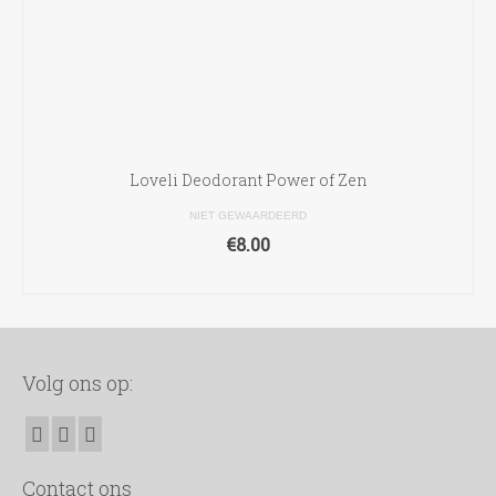
Loveli Deodorant Power of Zen
NIET GEWAARDEERD
€
8.00
TOEVOEGEN AAN WINKELWAGEN
Volg ons op:
Contact ons