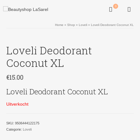
0
Home
»
Shop
»
Loveli
»
Loveli Deodorant Coconut XL
Loveli Deodorant
Coconut XL
€
15.00
Loveli Deodorant Coconut XL
Uitverkocht
SKU:
9506444122175
Categorie:
Loveli