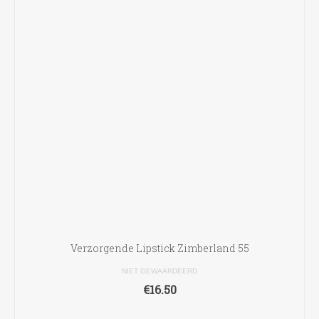
Verzorgende Lipstick Zimberland 55
NIET GEWAARDEERD
€
16.50
TOEVOEGEN AAN WINKELWAGEN