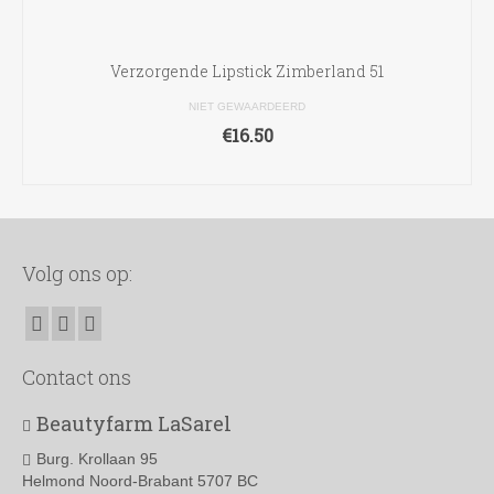
Verzorgende Lipstick Zimberland 51
NIET GEWAARDEERD
€
16.50
TOEVOEGEN AAN WINKELWAGEN
Volg ons op:
Contact ons
Beautyfarm LaSarel
Burg. Krollaan 95
Helmond Noord-Brabant 5707 BC