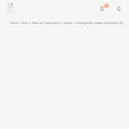
0
Home
»
Shop
»
Make-up Zimberland
»
Lipstick
»
Verzorgende Lipstick Zimberland 60