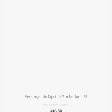
Verzorgende Lipstick Zimberland 53
NIET GEWAARDEERD
€
16.50